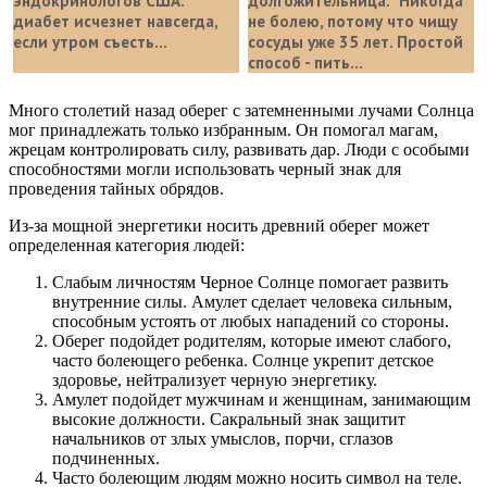
эндокринологов США:
долгожительница: "Никогда
диабет исчезнет навсегда,
не болею, потому что чищу
если утром съесть...
сосуды уже 35 лет. Простой
способ - пить...
Много столетий назад оберег с затемненными лучами Солнца
мог принадлежать только избранным. Он помогал магам,
жрецам контролировать силу, развивать дар. Люди с особыми
способностями могли использовать черный знак для
проведения тайных обрядов.
Из-за мощной энергетики носить древний оберег может
определенная категория людей:
Слабым личностям Черное Солнце помогает развить
внутренние силы. Амулет сделает человека сильным,
способным устоять от любых нападений со стороны.
Оберег подойдет родителям, которые имеют слабого,
часто болеющего ребенка. Солнце укрепит детское
здоровье, нейтрализует черную энергетику.
Амулет подойдет мужчинам и женщинам, занимающим
высокие должности. Сакральный знак защитит
начальников от злых умыслов, порчи, сглазов
подчиненных.
Часто болеющим людям можно носить символ на теле.