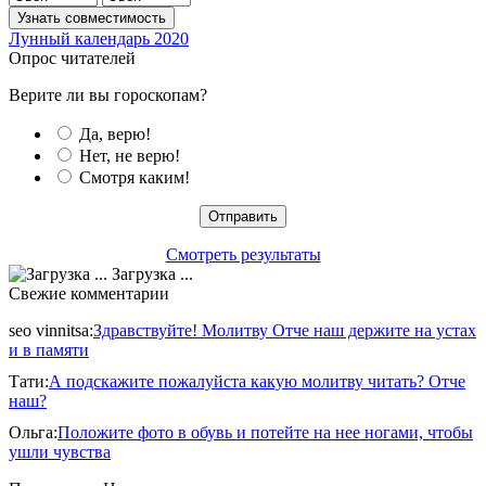
Лунный календарь 2020
Опрос читателей
Верите ли вы гороскопам?
Да, верю!
Нет, не верю!
Смотря каким!
Смотреть результаты
Загрузка ...
Свежие комментарии
seo vinnitsa
:
Здравствуйте! Молитву Отче наш держите на устах
и в памяти
Тати
:
А подскажите пожалуйста какую молитву читать? Отче
наш?
Ольга
:
Положите фото в обувь и потейте на нее ногами, чтобы
ушли чувства