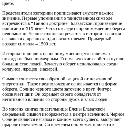
цвете.
Представители эзотерики приписывают амулету важное
значение. Первые упоминания о таинственном символе
встречаются в “Тайной доктрине” Блаватской: произведение
написано в XIX веке. Четко отследить происхождение оберега
невозможно. Черное солнце встречается в истории развития
славянских, древнескандинавских племен. Примерный
возраст символа – 1500 лет.
Историки пришли к основному мнению, что талисман
никогда не был популярным. Его магические свойства пугали
большинство людей. Зачастую оберег использовался среди
колдунов, жрецов, знахарей.
Символ считается своеобразной защитой от негативной
энергетики. Такое предположение основывается на форме
оберега. Солнце черного цвета заточено в круг. Фигура
обозначает щит. Он охраняет своего обладателя от
негативного влияния со стороны духов и злых людей.
Во многих книгах писательницы Елены Блаватской
сакральный символ изображается в центре вселенной. Черное
Солнце является началом и концом всего сущего, выступает
прародителем земли. Со временем оно может привести к