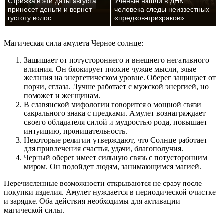
Стрижка в эти даты августа
Ученые нашли в ДНК
принесет деньги и вернет
человека следы неизвестных
густоту волос
«предков-призраков»
Магическая сила амулета Черное солнце:
Защищает от потустороннего и внешнего негативного
влияния. Он блокирует плохие чужие мысли, злые
желания на энергетическом уровне. Оберег защищает от
порчи, сглаза. Лучше работает с мужской энергией, но
поможет и женщинам.
В славянской мифологии говорится о мощной связи
сакрального знака с предками. Амулет вознаграждает
своего обладателя силой и мудростью рода, повышает
интуицию, проницательность.
Некоторые религии утверждают, что Солнце работает
для привлечения счастья, удачи, благополучия.
Черный оберег имеет сильную связь с потусторонним
миром. Он подойдет людям, занимающимся магией.
Перечисленные возможности открываются не сразу после
покупки изделия. Амулет нуждается в периодической очистке
и зарядке. Оба действия необходимы для активации
магической силы.