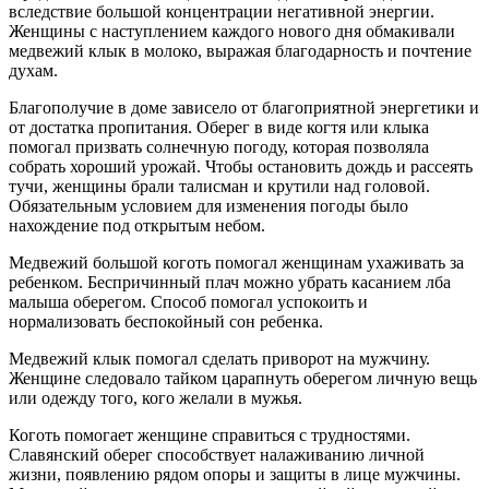
вследствие большой концентрации негативной энергии.
Женщины с наступлением каждого нового дня обмакивали
медвежий клык в молоко, выражая благодарность и почтение
духам.
Благополучие в доме зависело от благоприятной энергетики и
от достатка пропитания. Оберег в виде когтя или клыка
помогал призвать солнечную погоду, которая позволяла
собрать хороший урожай. Чтобы остановить дождь и рассеять
тучи, женщины брали талисман и крутили над головой.
Обязательным условием для изменения погоды было
нахождение под открытым небом.
Медвежий большой коготь помогал женщинам ухаживать за
ребенком. Беспричинный плач можно убрать касанием лба
малыша оберегом. Способ помогал успокоить и
нормализовать беспокойный сон ребенка.
Медвежий клык помогал сделать приворот на мужчину.
Женщине следовало тайком царапнуть оберегом личную вещь
или одежду того, кого желали в мужья.
Коготь помогает женщине справиться с трудностями.
Славянский оберег способствует налаживанию личной
жизни, появлению рядом опоры и защиты в лице мужчины.