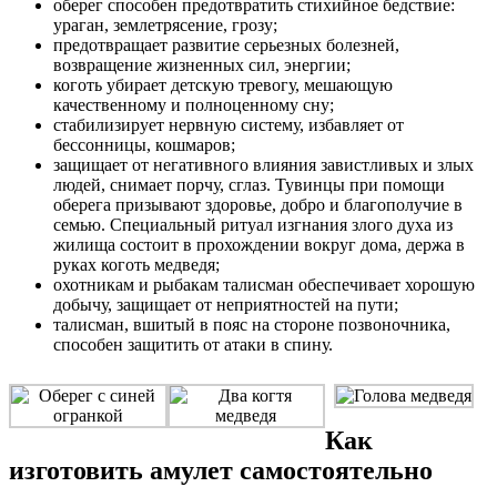
оберег способен предотвратить стихийное бедствие:
ураган, землетрясение, грозу;
предотвращает развитие серьезных болезней,
возвращение жизненных сил, энергии;
коготь убирает детскую тревогу, мешающую
качественному и полноценному сну;
стабилизирует нервную систему, избавляет от
бессонницы, кошмаров;
защищает от негативного влияния завистливых и злых
людей, снимает порчу, сглаз. Тувинцы при помощи
оберега призывают здоровье, добро и благополучие в
семью. Специальный ритуал изгнания злого духа из
жилища состоит в прохождении вокруг дома, держа в
руках коготь медведя;
охотникам и рыбакам талисман обеспечивает хорошую
добычу, защищает от неприятностей на пути;
талисман, вшитый в пояс на стороне позвоночника,
способен защитить от атаки в спину.
Как
изготовить амулет самостоятельно