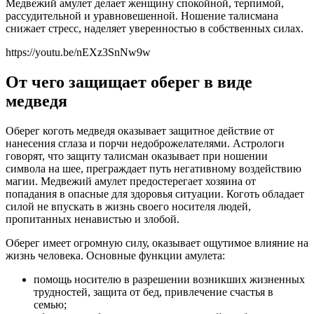
Медвежий амулет делает женщину спокойной, терпимой,
рассудительной и уравновешенной. Ношение талисмана
снижает стресс, наделяет уверенностью в собственных силах.
https://youtu.be/nEXz3SnNw9w
От чего защищает оберег в виде
медведя
Оберег коготь медведя оказывает защитное действие от
нанесения сглаза и порчи недоброжелателями. Астрологи
говорят, что защиту талисман оказывает при ношении
символа на шее, преграждает путь негативному воздействию
магии. Медвежий амулет предостерегает хозяина от
попадания в опасные для здоровья ситуации. Коготь обладает
силой не впускать в жизнь своего носителя людей,
пропитанных ненавистью и злобой.
Оберег имеет огромную силу, оказывает ощутимое влияние на
жизнь человека. Основные функции амулета:
помощь носителю в разрешении возникших жизненных
трудностей, защита от бед, привлечение счастья в
семью;