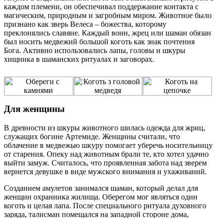
каждом племени, он обеспечивал поддержание контакта с
магическим, природным и загробным миром. Животное было
признано как зверь Велеса – божества, которому
преклонялись славяне. Каждый воин, жрец или шаман обязан
был носить медвежий большой коготь как знак почтения
Бога. Активно использовались лапы, головы и шкуры
хищника в шаманских ритуалах и заговорах.
Для женщины
В древности из шкуры животного шилась одежда для жриц,
служащих богине Артемиде. Женщины считали, что
облачение в медвежью шкуру помогает уберечь носительницу
от старения. Опеку над животным брали те, кто хотел удачно
выйти замуж. Считалось, что проявленная забота над зверем
вернется девушке в виде мужского внимания и ухаживаний.
Созданием амулетов занимался шаман, который делал для
женщин охранника жилища. Оберегом мог являться один
коготь и целая лапа. После специального ритуала духовного
заряда, талисман помещался на западной стороне дома,