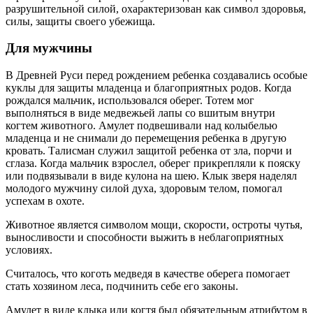
разрушительной силой, охарактеризован как символ здоровья,
силы, защиты своего убежища.
Для мужчины
В Древней Руси перед рождением ребенка создавались особые
куклы для защиты младенца и благоприятных родов. Когда
рождался мальчик, использовался оберег. Тотем мог
выполняться в виде медвежьей лапы со вшитым внутри
когтем животного. Амулет подвешивали над колыбелью
младенца и не снимали до перемещения ребенка в другую
кровать. Талисман служил защитой ребенка от зла, порчи и
сглаза. Когда мальчик взрослел, оберег прикрепляли к пояску
или подвязывали в виде кулона на шею. Клык зверя наделял
молодого мужчину силой духа, здоровым телом, помогал
успехам в охоте.
Животное является символом мощи, скорости, остроты чутья,
выносливости и способности выжить в неблагоприятных
условиях.
Считалось, что коготь медведя в качестве оберега помогает
стать хозяином леса, подчинить себе его законы.
Амулет в виде клыка или когтя был обязательным атрибутом в