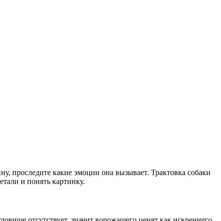
ину, проследите какие эмоции она вызывает. Трактовка собаки
етали и понять картинку.
уловище отсутствует, значит ворожащего ценят как искреннего