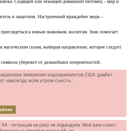
человека. Сидящий или лежащий домашний питомец – мир и
витель и защитник. Настроенный враждебно зверь –
 приглядеться к новым знакомым, коллегам. Знак помогает
к магическим силам, выбирая направление, которое следует
 символа убережет от дальнейших неприятностей.
сационное заявление эндокринологов США: диабет
ет навсегда, если утром съесть...
обнее
не 94 - потенция ни разу не подводила. Мой вам совет:
близостью глотайте ложку 6%-го...