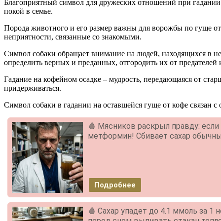
Благоприятный символ для дружеских отношений при гадании 
покой в семье.
Порода животного и его размер важны для ворожбы по гуще от
неприятности, связанные со знакомыми.
Символ собаки обращает внимание на людей, находящихся в не
определить верных и преданных, отгородить их от предателей
Гадание на кофейном осадке – мудрость, передающаяся от ста
придерживаться.
Символ собаки в гадании на оставшейся гуще от кофе связан 
🩸 Мясников раскрыл правду: если 
метформин! Сбивает сахар обычный
Подробнее
🩸 Сахар упадет до 4.1 ммоль за 1
перед сном выпивать стакан теплой