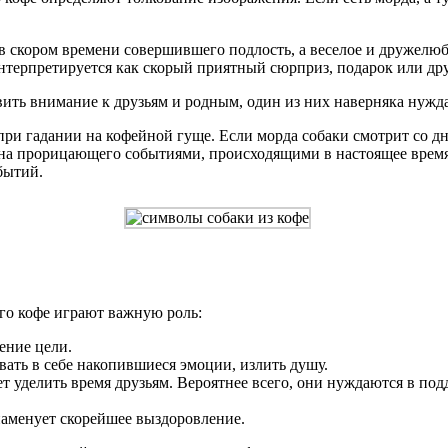
 в скором времени совершившего подлость, а веселое и дружелю
нтерпретируется как скорый приятный сюрприз, подарок или дру
вить внимание к друзьям и родным, один из них наверняка нужд
и гадании на кофейной гуще. Если морда собаки смотрит со дна
 на прорицающего событиями, происходящими в настоящее время
бытий.
ого кофе играют важную роль:
ение цели.
ать в себе накопившиеся эмоции, излить душу.
ует уделить время друзьям. Вероятнее всего, они нуждаются в п
наменует скорейшее выздоровление.