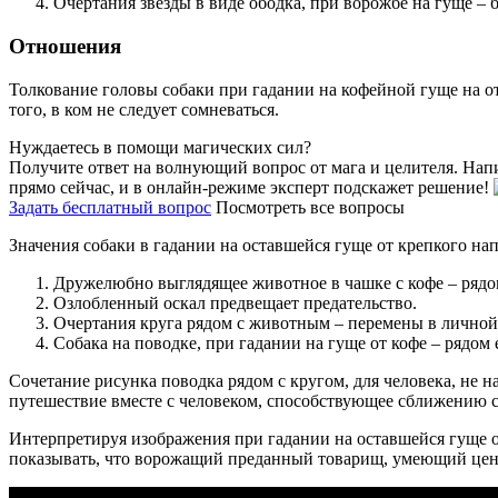
Очертания звезды в виде ободка, при ворожбе на гуще – 
Отношения
Толкование головы собаки при гадании на кофейной гуще на о
того, в ком не следует сомневаться.
Нуждаетесь в помощи магических сил?
Получите ответ на волнующий вопрос от мага и целителя. Нап
прямо сейчас, и в онлайн-режиме эксперт подскажет решение!
Задать бесплатный вопрос
Посмотреть все вопросы
Значения собаки в гадании на оставшейся гуще от крепкого нап
Дружелюбно выглядящее животное в чашке с кофе – рядо
Озлобленный оскал предвещает предательство.
Очертания круга рядом с животным – перемены в личной
Собака на поводке, при гадании на гуще от кофе – рядом
Сочетание рисунка поводка рядом с кругом, для человека, не 
путешествие вместе с человеком, способствующее сближению с
Интерпретируя изображения при гадании на оставшейся гуще о
показывать, что ворожащий преданный товарищ, умеющий цен