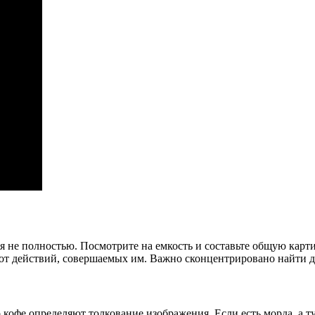
ся не полностью. Посмотрите на емкость и составьте общую карт
и от действий, совершаемых им. Важно сконцентрировано найти д
 кофе определяют толкование изображения. Если есть морда, а т