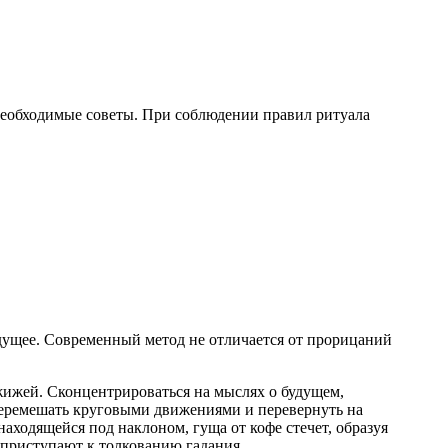
необходимые советы. При соблюдении правил ритуала
удущее. Современный метод не отличается от прорицаний
 жижей. Сконцентрироваться на мыслях о будущем,
перемешать круговыми движениями и перевернуть на
находящейся под наклоном, гуща от кофе стечет, образуя
 приступают к толкованию гадания.