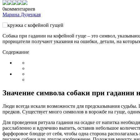
0
комментариев
Марина Дудецкая
Собака при гадании на кофейной гуще – это символ, указыва
прорицатели получают указания на ошибки, детали, на которых
Содержание
Значение символа собаки при гадании 
Люди всегда искали возможности для предсказывания судьбы. Г
предков. Существует много символов в ворожбе на гуще, одним 
Для проведения ритуала гадания на осадке от напитка необход
расслабленно и вдумчиво выпить, оставив небольшое количест
фарфоровое блюдце от себя, чтобы одна сторона располагалась 
рисунок собаки или другое изображение. Подождав минуту, ча