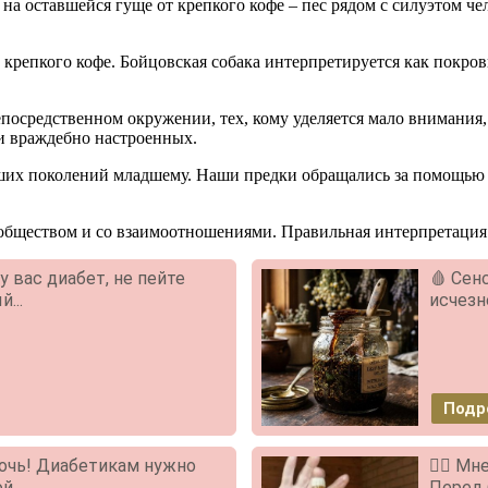
на оставшейся гуще от крепкого кофе – пес рядом с силуэтом 
 крепкого кофе. Бойцовская собака интерпретируется как покро
посредственном окружении, тех, кому уделяется мало внимания,
 и враждебно настроенных.
рших поколений младшему. Наши предки обращались за помощью 
с обществом и со взаимоотношениями. Правильная интерпретация
у вас диабет, не пейте
🩸 Сен
...
исчезн
Подр
 ночь! Диабетикам нужно
❤️‍🔥 М
...
Перед 