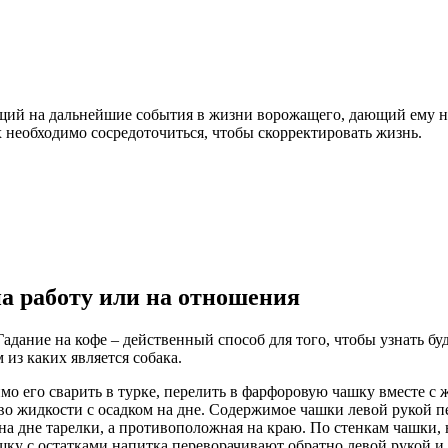
ющий на дальнейшие события в жизни ворожащего, дающий ему 
 необходимо сосредоточиться, чтобы скорректировать жизнь.
на работу или на отношения
адание на кофе – действенный способ для того, чтобы узнать б
из каких является собака.
имо его сварить в турке, перелить в фарфоровую чашку вместе с
во жидкости с осадком на дне. Содержимое чашки левой рукой 
на дне тарелки, а противоположная на краю. По стенкам чашки, 
шку с остатками напитка переворачивают обратно левой рукой и