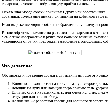
товарища, готового в любую минуту прийти на помощь.
Оскаленная морда собаки показывает друга или родственника,
соратника. Толкование щенка при гадании на кофейной гуще и
Если выражение морды собаки изображает испуг, следует проя
Важно обратить внимание на расположение картинки в чашке пр
Чем ближе изображение к ручке, тем большее влияние оказано
удаленность от ручки предрекает завершение происходящих со
Что делает пес
Обстановка и поведение собаки при гадании на гуще от крепк
Животное, находящееся на горе, знаменует скорое достиж
Воющий на луну или лающий зверь призывает не удержив
Если пес стоит на задних лапах или очень испуган, след
ситуацию или затаил обиду.
Появление же радостной собаки для больного человека з