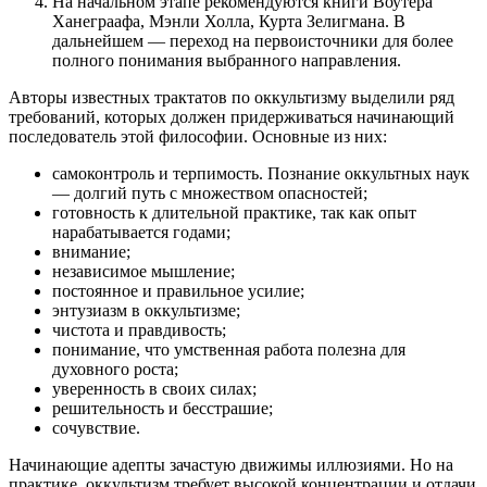
На начальном этапе рекомендуются книги Воутера
Ханеграафа, Мэнли Холла, Курта Зелигмана. В
дальнейшем — переход на первоисточники для более
полного понимания выбранного направления.
Авторы известных трактатов по оккультизму выделили ряд
требований, которых должен придерживаться начинающий
последователь этой философии. Основные из них:
самоконтроль и терпимость. Познание оккультных наук
— долгий путь с множеством опасностей;
готовность к длительной практике, так как опыт
нарабатывается годами;
внимание;
независимое мышление;
постоянное и правильное усилие;
энтузиазм в оккультизме;
чистота и правдивость;
понимание, что умственная работа полезна для
духовного роста;
уверенность в своих силах;
решительность и бесстрашие;
сочувствие.
Начинающие адепты зачастую движимы иллюзиями. Но на
практике, оккультизм требует высокой концентрации и отдачи