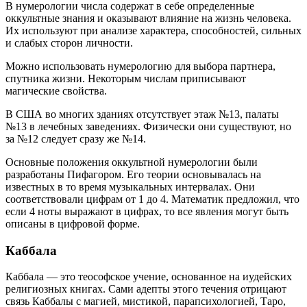
В нумерологии числа содержат в себе определенные
оккультные знания и оказывают влияние на жизнь человека.
Их используют при анализе характера, способностей, сильных
и слабых сторон личности.
Можно использовать нумерологию для выбора партнера,
спутника жизни. Некоторым числам приписывают
магические свойства.
В США во многих зданиях отсутствует этаж №13, палаты
№13 в лечебных заведениях. Физически они существуют, но
за №12 следует сразу же №14.
Основные положения оккультной нумерологии были
разработаны Пифагором. Его теории основывалась на
известных в то время музыкальных интервалах. Они
соответствовали цифрам от 1 до 4. Математик предложил, что
если 4 ноты выражают в цифрах, то все явления могут быть
описаны в цифровой форме.
Каббала
Каббала — это теософское учение, основанное на иудейских
религиозных книгах. Сами адепты этого течения отрицают
связь Каббалы с магией, мистикой, парапсихологией, Таро,