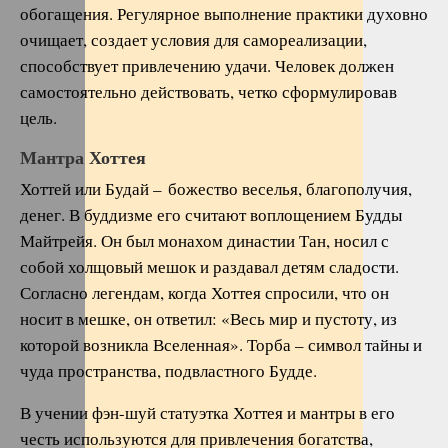
обогащения. Регулярное выполнение практики духовно
очищает, создает условия для самореализации,
способствует привлечению удачи. Человек должен
самостоятельно действовать, четко сформулировав
цель.
Мантра Хоттея
Хоттей или Будай – божество веселья, благополучия,
денег. В буддизме его считают воплощением Будды
Майтрейя. Он был монахом династии Тан, носил с
собой холщовый мешок и раздавал детям сладости.
Согласно легендам, когда Хоттея спросили, что он
носит в мешке, он ответил: «Весь мир и пустоту, из
которой возникла Вселенная». Торба – символ тайны и
чуда пространства, подвластного Будде.
В учении фэн-шуй статуэтка Хоттея и мантры в его
честь используются для привлечения богатства,