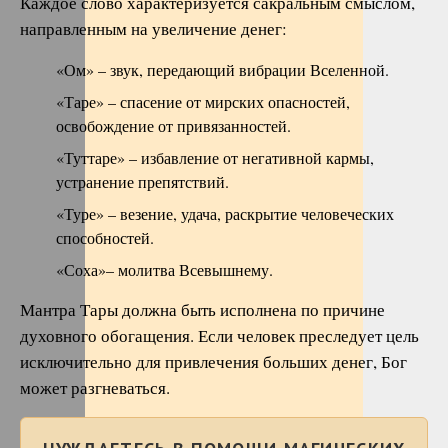
Каждое слово характеризуется сакральным смыслом,
направленным на увеличение денег:
«Ом» – звук, передающий вибрации Вселенной.
«Таре» – спасение от мирских опасностей,
освобождение от привязанностей.
«Туттаре» – избавление от негативной кармы,
устранение препятствий.
«Туре» – везение, удача, раскрытие человеческих
способностей.
«Соха»– молитва Всевышнему.
Мантра Тары должна быть исполнена по причине
духовного обогащения. Если человек преследует цель
исключительно для привлечения больших денег, Бог
может разгневаться.