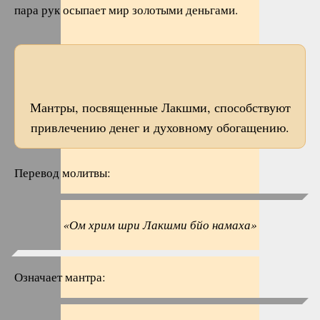
пара рук осыпает мир золотыми деньгами.
Мантры, посвященные Лакшми, способствуют
привлечению денег и духовному обогащению.
Перевод молитвы:
«Ом хрим шри Лакшми бйо намаха»
Означает мантра: