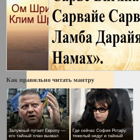
Как правильно читать мантру
Залужный пугает Европу —
Где сейчас София Ротару:
его тайный план вызвал
тяжелый недуг и тайный