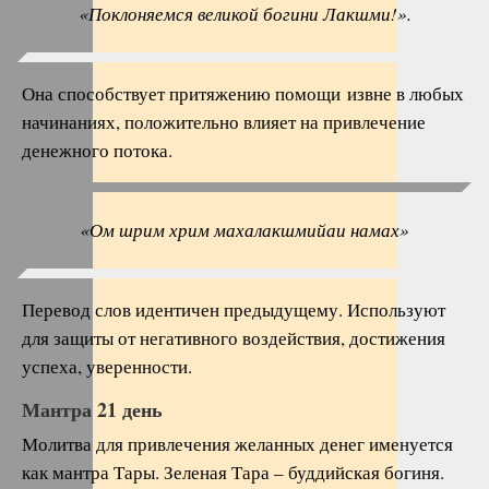
«Поклоняемся великой богини Лакшми!».
Она способствует притяжению помощи извне в любых
начинаниях, положительно влияет на привлечение
денежного потока.
«Ом шрим хрим махалакшмийаи намах»
Перевод слов идентичен предыдущему. Используют
для защиты от негативного воздействия, достижения
успеха, уверенности.
Мантра 21 день
Молитва для привлечения желанных денег именуется
как мантра Тары. Зеленая Тара – буддийская богиня.