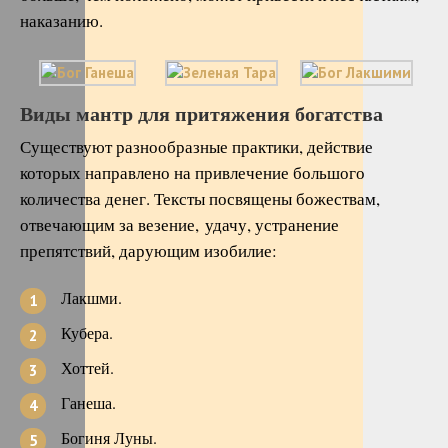
наказанию.
Виды мантр для притяжения богатства
Существуют разнообразные практики, действие
которых направлено на привлечение большого
количества денег. Тексты посвящены божествам,
отвечающим за везение, удачу, устранение
препятствий, дарующим изобилие:
Лакшми.
Кубера.
Хоттей.
Ганеша.
Богиня Луны.