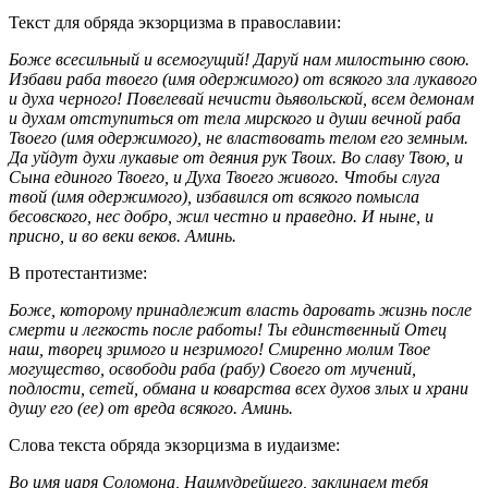
Текст для обряда экзорцизма в православии:
Боже всесильный и всемогущий! Даруй нам милостыню свою.
Избави раба твоего (имя одержимого) от всякого зла лукавого
и духа черного! Повелевай нечисти дьявольской, всем демонам
и духам отступиться от тела мирского и души вечной раба
Твоего (имя одержимого), не властвовать телом его земным.
Да уйдут духи лукавые от деяния рук Твоих. Во славу Твою, и
Сына единого Твоего, и Духа Твоего живого. Чтобы слуга
твой (имя одержимого), избавился от всякого помысла
бесовского, нес добро, жил честно и праведно. И ныне, и
присно, и во веки веков. Аминь.
В протестантизме:
Боже, которому принадлежит власть даровать жизнь после
смерти и легкость после работы! Ты единственный Отец
наш, творец зримого и незримого! Смиренно молим Твое
могущество, освободи раба (рабу) Своего от мучений,
подлости, сетей, обмана и коварства всех духов злых и храни
душу его (ее) от вреда всякого. Аминь.
Слова текста обряда экзорцизма в иудаизме:
Во имя царя Соломона, Наимудрейшего, заклинаем тебя