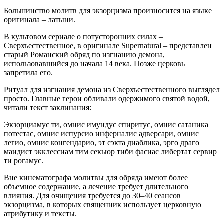
Большинство молитв для экзорцизма произносится на языке
оригинала – латыни.
В культовом сериале о потусторонних силах –
Сверхъестественное, в оригинале Supernatural – представлен
старый Романский обряд по изгнанию демона,
использовавшийся до начала 14 века. Позже церковь
запретила его.
Ритуал для изгнания демона из Сверхъестественного выглядел
просто. Главные герои обливали одержимого святой водой,
читали текст заклинания:
Экзорциамус ти, омнис имундус спиритус, омнис сатаника
потестас, омнис испурсио инферналис адверсари, омнис
легио, омнис конгендарио, эт сэкта диаблика, эрго драго
маидист экклессиам тим секьюр тиби фасиас либертат сервир
ти рогамус.
Вне кинематографа молитвы для обряда имеют более
объемное содержание, а лечение требует длительного
влияния. Для очищения требуется до 30–40 сеансов
экзорцизма, в которых священник использует церковную
атрибутику и тексты.