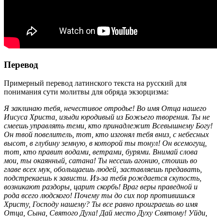
Перевод
Примерный перевод латинского текста на русский для
понимания сути молитвы для обряда экзорцизма:
Я заклинаю тебя, нечестивое отродье! Во имя Отца нашего
Иисуса Христа, изыди юродивый из Божьего творения. Ты не
смеешь управлять теми, кто принадлежит Всевышнему Богу!
Он твой повелитель, тот, кто изгонял тебя вниз, с небесных
высот, в глубину земную, в которой ты тонул! Он всемогущ,
тот, кто правит водами, ветрами, бурями. Внимай слова
мои, ты окаянный, сатана! Ты несешь агонию, стоишь во
главе всех мук, обольщаешь людей, заставляешь предавать,
подстрекаешь к зависти. Из-за тебя рождается скупость,
возникают раздоры, царит скорбь! Враг веры праведной и
рода всего людского! Почему ты до сих пор противишься
Христу, Господу нашему? Ты все равно проиграешь во имя
Отца, Сына, Святого Духа! Дай место Духу Святому! Уйди,