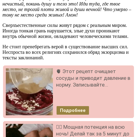
нечистый, покинь душу и тело это! Иди туда, где твое
место, не трогай плоти живой и души вечной! Что умерло –
тому не место среди живых! Амэн!
Сверхъестественные силы живут рядом с реальным миром.
Иногда тонкая грань нарушается, злые духи проникают
внутрь обычной жизни, овладевают человеческими телами.
Не стоит пренебрегать верой в существование высших сил.
Неспроста во всех религиях сохранился обряд экзорцизма и
тексты заклинаний.
🫀 Этот рецепт очищает
сосуды и приводит давление в
норму. Записывайте...
Подробнее
❤️‍🔥 Мощная потенция на всю
ночь! Делай так за 5 минут до