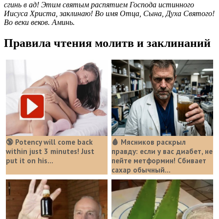
сгинь в ад! Этим святым распятием Господа истинного
Иисуса Христа, заклинаю! Во имя Отца, Сына, Духа Святого!
Во веки веков. Аминь.
Правила чтения молитв и заклинаний
🔞 Potency will come back
🩸 Мясников раскрыл
within just 3 minutes! Just
правду: если у вас диабет, не
put it on his…
пейте метформин! Сбивает
сахар обычный...