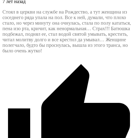
7 лет назад
Стоял в церкви на службе на Рождество, а тут женщина из
соседнего ряда упала на пол. Все к ней, думали, что плохо
стало, но через минуту она очнулась, стала по полу кататься,
пена изо рта, кричит, как ненормальная… Страх!!! Батюшка
подбежал, поднял ее, стал водой святой умывать, крестить,
читал молитву долго и все крестил да умывал… Женщине
полегчало, будто бы проснулась, вышла из этого транса, но
было очень жутко!