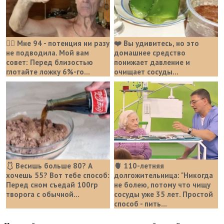
❤️‍🔥 Мне 94 - потенция ни разу
❤️ Вы удивитесь, но это
не подводила. Мой вам
домашнее средство
совет: Перед близостью
понижает давление и
глотайте ложку 6%-го...
очищает сосуды...
🩱 Весишь больше 80? А
🫀 110-летняя
хочешь 55? Вот тебе способ:
долгожительница: "Никогда
Перед сном съедай 100гр
не болею, потому что чищу
творога с обычной...
сосуды уже 35 лет. Простой
способ - пить...