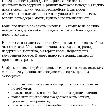
Перед обрядом нужно удостовериться, что больной
действительно одержим. Причину похожего поведения нужно
искать среди психических расстройств. Если после
обследования или лечения не наступило облегчение, есть
вероятность одержимости, нужно вызвать экзорциста.
Больного нужно привязать к кровати. В комнате не должно
находиться другой мебели, предметов быта. Окна и двери
плотно закрыть.
В процессе изгнания сущность будет пытаться прервать обряд
чтения текста. У больного начинаются судороги, рвота,
недержание, истерика, он теряет кровь, подвергается
внутренней борьбе. В адрес присутствующих сыплются
проклятия, угрозы.
Чтобы молитвы подействовали, а сеанс изгнания дьявольских
сил прошел успешно, необходимо соблюдать правила
экзорцизма:
текст заклинания читают на заре столько раз, сколько
потребуется;
нельзя отвлекаться на любые происходящие явления;
голос читающего человека должен быть четким,
громким, разборчивым;
нельзя реагировать на оскорбления, раскрытие тайн,