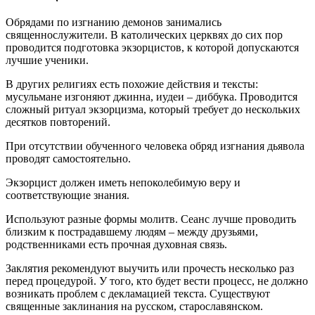
Обрядами по изгнанию демонов занимались
священнослужители. В католических церквях до сих пор
проводится подготовка экзорцистов, к которой допускаются
лучшие ученики.
В других религиях есть похожие действия и тексты:
мусульмане изгоняют джинна, иудеи – диббука. Проводится
сложный ритуал экзорцизма, который требует до нескольких
десятков повторений.
При отсутствии обученного человека обряд изгнания дьявола
проводят самостоятельно.
Экзорцист должен иметь непоколебимую веру и
соответствующие знания.
Используют разные формы молитв. Сеанс лучше проводить
близким к пострадавшему людям – между друзьями,
родственниками есть прочная духовная связь.
Заклятия рекомендуют выучить или прочесть несколько раз
перед процедурой. У того, кто будет вести процесс, не должно
возникать проблем с декламацией текста. Существуют
священные заклинания на русском, старославянском.