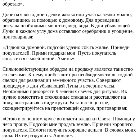
обретаю».
Добиться выгодной сделки жилья или участка земли можно,
обратившись за помощью к домовому. Для проведения
ритуала необходимы монетки, мед, вода. В дни убывающей
Луны в каждом углу дома оставляют серебряник и угощение,
приговаривая:
«Дядюшка домовой, подсоби удачно сбыть жилье. Приведи
покупателей. Прими подарки мои. Пусть покупатель
согласится с моей ценой. Аминь».
Сильнодействующим обрядом на продажу является таинство
со свечами. К нему прибегают при необходимости выгодной
сделки для реализации земельного участка. Совершают
процедуру в дни убывающей Луны в вечерние часы.
Необходимо приобрести 9 зеленых свечек для ритуала. Их
нужно поместить в стеклянные стаканы и расставляют на
полу, выстраивая в виде круга. Встаньте в центре,
сконцентрируйтесь на предстоящей сделке, приговаривая:
«Стою в огненном круге во власти владыки Света. Помощи у
него прошу. Подсоби мне продать землю. Приведи хорошего
покупателя. Помоги получить хорошие деньги. В словах моих
сила. Их не разрушить. Адонай».