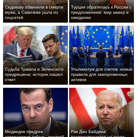
Седокову обвинили в смерти
Турция обратилась к России с
мужа, а Савичева ушла из
предложением: мир замер в
соцсетей
ожидании
Судьба Трампа и Зеленского
Ультиматум для счетов: новые
предрешена: историк нашел
правила для замороженных
ответ
активов
Медведев предрек
Рак Джо Байдена
неминуемую гибель: жесткий
распространился на кости: