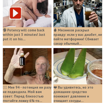
🔞 Potency will come back
🩸 Мясников раскрыл
within just 3 minutes! Just
правду: если у вас диабет, не
put it on his…
пейте метформин! Сбивает
сахар обычный...
❤️‍🔥 Мне 94 - потенция ни разу
❤️ Вы удивитесь, но это
не подводила. Мой вам
домашнее средство
совет: Перед близостью
понижает давление и
глотайте ложку 6%-го...
очищает сосуды...