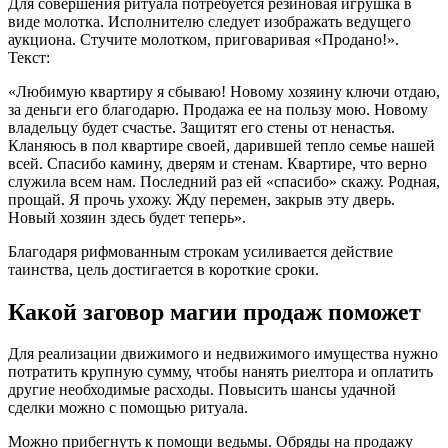
Для совершения ритуала потребуется резиновая игрушка в
виде молотка. Исполнителю следует изображать ведущего
аукциона. Стучите молотком, приговаривая «Продано!».
Текст:
«Любимую квартиру я сбываю! Новому хозяину ключи отдаю,
за деньги его благодарю. Продажа ее на пользу мою. Новому
владельцу будет счастье. Защитят его стены от ненастья.
Кланяюсь в пол квартире своей, дарившей тепло семье нашей
всей. Спасибо камину, дверям и стенам. Квартире, что верно
служила всем нам. Последний раз ей «спасибо» скажу. Родная,
прощай. Я прочь ухожу. Жду перемен, закрыв эту дверь.
Новый хозяин здесь будет теперь».
Благодаря рифмованным строкам усиливается действие
таинства, цель достигается в короткие сроки.
Какой заговор магии продаж поможет
Для реализации движимого и недвижимого имущества нужно
потратить крупную сумму, чтобы нанять риелтора и оплатить
другие необходимые расходы. Повысить шансы удачной
сделки можно с помощью ритуала.
Можно прибегнуть к помощи ведьмы. Обряды на продажу