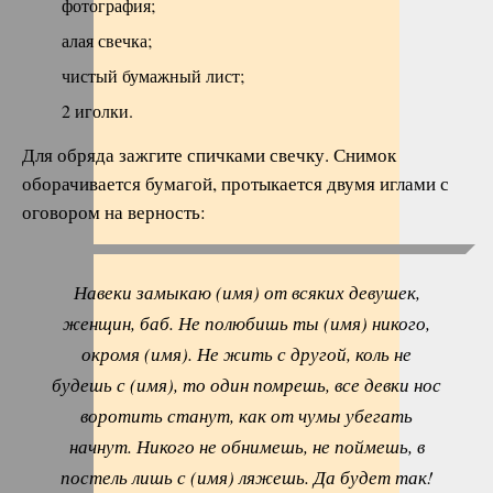
фотография;
алая свечка;
чистый бумажный лист;
2 иголки.
Для обряда зажгите спичками свечку. Снимок
оборачивается бумагой, протыкается двумя иглами с
оговором на верность:
Навеки замыкаю (имя) от всяких девушек,
женщин, баб. Не полюбишь ты (имя) никого,
окромя (имя). Не жить с другой, коль не
будешь с (имя), то один помрешь, все девки нос
воротить станут, как от чумы убегать
начнут. Никого не обнимешь, не поймешь, в
постель лишь с (имя) ляжешь. Да будет так!