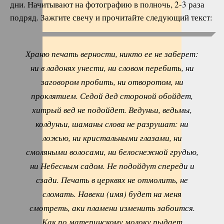
дни. Начитывают на фотографию в полночь, 2-3 раза
подряд. Зажгите свечу и прочитайте следующий текст:
Храню печать верности, никто ее не заберет:
ни в ладонях унести, ни словом перебить, ни
заговором пробить, ни отворотом, ни
проклятием. Седой дед стороной обойдет,
хитрый вед не подойдет. Ведуньи, ведьмы,
колдуньи, шаманы слова не разрушат: ни
ложью, ни кристальными глазами, ни
смоляными волосами, ни белоснежной грудью,
ни Небесным садом. Не подойдут спереди и
сзади. Печать в церквях не отмолить, не
сломать. Навеки (имя) будет на меня
смотреть, аки пламени изменить забоится.
Как по материнскому молоку рыдает