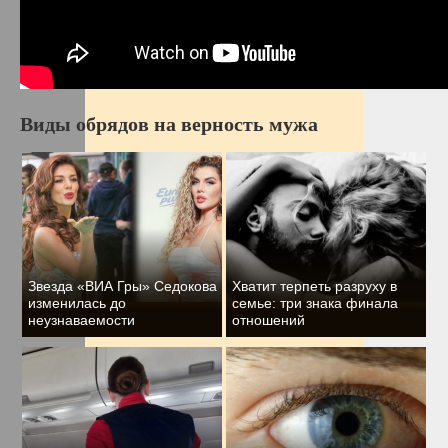
Виды обрядов на верность мужа
Звезда «ВИА Гры» Седокова
Хватит терпеть разруху в
изменилась до
семье: три знака финала
неузнаваемости
отношений