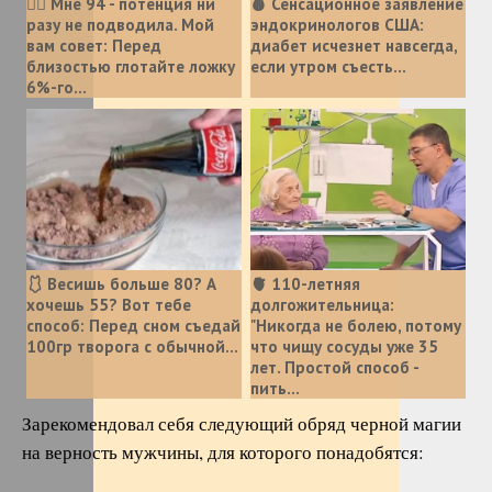
❤️‍🔥 Мне 94 - потенция ни
🩸 Сенсационное заявление
разу не подводила. Мой
эндокринологов США:
вам совет: Перед
диабет исчезнет навсегда,
близостью глотайте ложку
если утром съесть...
6%-го...
🩱 Весишь больше 80? А
🫀 110-летняя
хочешь 55? Вот тебе
долгожительница:
способ: Перед сном съедай
"Никогда не болею, потому
100гр творога с обычной...
что чищу сосуды уже 35
лет. Простой способ -
пить...
Зарекомендовал себя следующий обряд черной магии
на верность мужчины, для которого понадобятся: