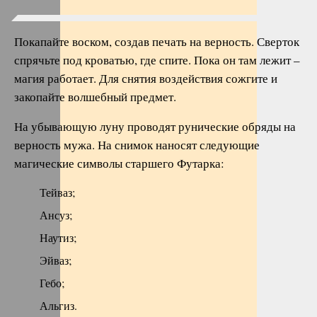
Покапайте воском, создав печать на верность. Сверток
спрячьте под кроватью, где спите. Пока он там лежит –
магия работает. Для снятия воздействия сожгите и
закопайте волшебный предмет.
На убывающую луну проводят рунические обряды на
верность мужа. На снимок наносят следующие
магические символы старшего Футарка:
Тейваз;
Ансуз;
Наутиз;
Эйваз;
Гебо;
Альгиз.