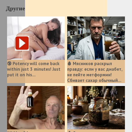
Другие
🔞 Potency will come back
🩸 Мясников раскрыл
within just 3 minutes! Just
правду: если у вас диабет,
put it on his…
не пейте метформин!
Сбивает сахар обычный...