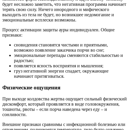
будет несложно заметить, что негативная программа начинает
терять свою силу. Ничего инородного и мифического
выходить из тела не будет, но возникшее недомогание и
эмоциональные всплески возможны.
Процесс активации защиты ауры индивидуален. Общие
признаки:
сновидения становятся чистыми и приятными,
возможно появление заказчика порчи во сне;
эмоциональные перепады сменяются стабильностью и
радостью;
появляется ясность восприятия и мышления;
груз негативной энергии спадает, окружающие
начинают притягиваться.
Физические ощущения
При выходе колдовства жертва ощущает сильный физический
дискомфорт, который проявляется в виде головокружения,
тошноты, рвоты – если порча наведена через еду – и
сонливости.
Внешние признаки сравнимы с инфекционной болезнью или
отравлением, поднимается температура, тело будто охвачено