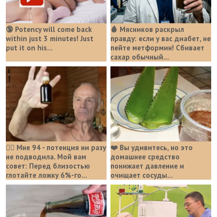
🔞 Potency will come back
🩸 Мясников раскрыл
within just 3 minutes! Just
правду: если у вас диабет, не
put it on his…
пейте метформин! Сбивает
сахар обычный...
❤️‍🔥 Мне 94 - потенция ни разу
❤️ Вы удивитесь, но это
не подводила. Мой вам
домашнее средство
совет: Перед близостью
понижает давление и
глотайте ложку 6%-го...
очищает сосуды...