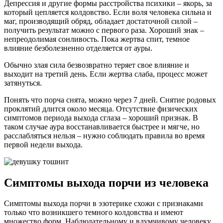
Депрессия и другие формы расстройства психики – якорь, за
который цепляется колдовство. Если воля человека сильна и
маг, производящий обряд, обладает достаточной силой –
получить результат можно с первого раза. Хороший знак –
непреодолимая сонливость. Пока жертва спит, темное
влияние безболезненно отделяется от ауры.
Обычно злая сила безвозвратно теряет свое влияние и
выходит на третий день. Если жертва слаба, процесс может
затянуться.
Понять что порча снята, можно через 7 дней. Снятие родовых
проклятий длится около месяца. Отсутствие физических
симптомов периода выхода сглаза – хороший признак. В
таком случае аура восстанавливается быстрее и мягче, но
расслабляться нельзя – нужно соблюдать правила во время
первой недели выхода.
Симптомы выхода порчи из человека
Симптомы выхода порчи в эзотерике схожи с признаками
только что возникшего темного колдовства и имеют
множество форм. Наблюдательному и вдумчивому человеку