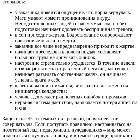
его жизнь:
у заказчика появится ощущение, что порча вернулась.
Маги узнают момент проникновения в ауру.
Неподготовленных людей со злым умыслом, но без
подготовки начинает одолевать беспричинная тревога;
в сон приходит жертва. Бодрствование сопровождают
навязчивые мысли о смерти;
заказчик все чаще непреднамеренно приходит к жертве;
начинает преследовать полоса неудач, составляет
большого труда не допускать ошибок;
настроение стремительно ухудшается. В течение недели
возвращается весь отправленный негатив, заказчика
начинает разъедать собственная желчь, он начинает
узнавать врага в себе;
качество жизни снижается, вина за это возложена на
инициатора колдовства;
человек допускает ряд нелепых ошибок и промахов;
нервная система дает сбой, наблюдается потеря аппетита
и сна.
Защитить себя от темных сил реально, но важнее – не
совершать зла. Если поступать правильно, настраиваться на
позитивный лад, поддерживать нуждающихся – мир может
измениться в лучшую сторону, и в темное сердце проникнет