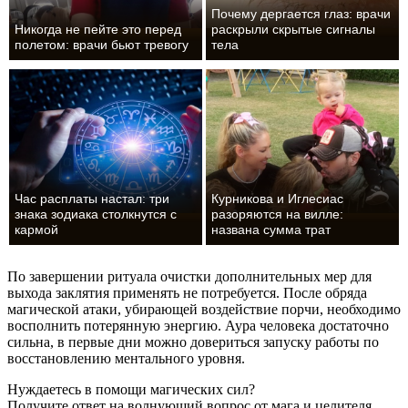
Почему дергается глаз: врачи
Никогда не пейте это перед
раскрыли скрытые сигналы
полетом: врачи бьют тревогу
тела
Час расплаты настал: три
Курникова и Иглесиас
знака зодиака столкнутся с
разоряются на вилле:
кармой
названа сумма трат
По завершении ритуала очистки дополнительных мер для
выхода заклятия применять не потребуется. После обряда
магической атаки, убирающей воздействие порчи, необходимо
восполнить потерянную энергию. Аура человека достаточно
сильна, в первые дни можно довериться запуску работы по
восстановлению ментального уровня.
Нуждаетесь в помощи магических сил?
Получите ответ на волнующий вопрос от мага и целителя.