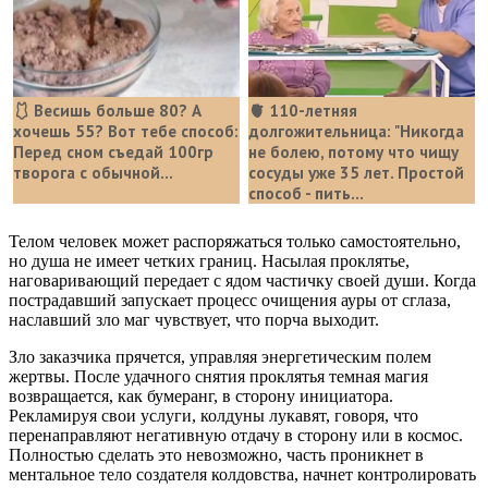
🩱 Весишь больше 80? А
🫀 110-летняя
хочешь 55? Вот тебе способ:
долгожительница: "Никогда
Перед сном съедай 100гр
не болею, потому что чищу
творога с обычной...
сосуды уже 35 лет. Простой
способ - пить...
Телом человек может распоряжаться только самостоятельно,
но душа не имеет четких границ. Насылая проклятье,
наговаривающий передает с ядом частичку своей души. Когда
пострадавший запускает процесс очищения ауры от сглаза,
наславший зло маг чувствует, что порча выходит.
Зло заказчика прячется, управляя энергетическим полем
жертвы. После удачного снятия проклятья темная магия
возвращается, как бумеранг, в сторону инициатора.
Рекламируя свои услуги, колдуны лукавят, говоря, что
перенаправляют негативную отдачу в сторону или в космос.
Полностью сделать это невозможно, часть проникнет в
ментальное тело создателя колдовства, начнет контролировать