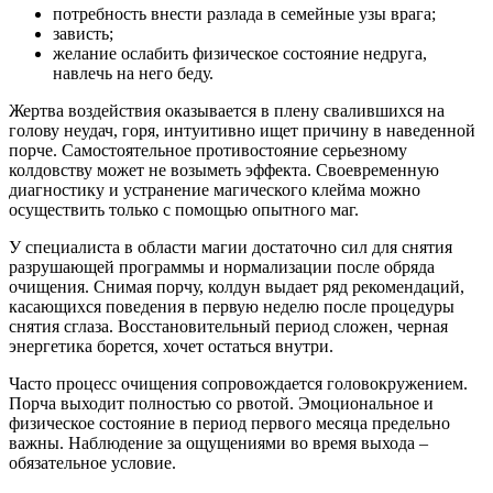
потребность внести разлада в семейные узы врага;
зависть;
желание ослабить физическое состояние недруга,
навлечь на него беду.
Жертва воздействия оказывается в плену свалившихся на
голову неудач, горя, интуитивно ищет причину в наведенной
порче. Самостоятельное противостояние серьезному
колдовству может не возыметь эффекта. Своевременную
диагностику и устранение магического клейма можно
осуществить только с помощью опытного маг.
У специалиста в области магии достаточно сил для снятия
разрушающей программы и нормализации после обряда
очищения. Снимая порчу, колдун выдает ряд рекомендаций,
касающихся поведения в первую неделю после процедуры
снятия сглаза. Восстановительный период сложен, черная
энергетика борется, хочет остаться внутри.
Часто процесс очищения сопровождается головокружением.
Порча выходит полностью со рвотой. Эмоциональное и
физическое состояние в период первого месяца предельно
важны. Наблюдение за ощущениями во время выхода –
обязательное условие.