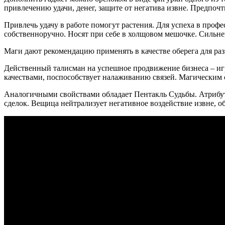
привлечению удачи, денег, защите от негатива извне. Предпоч
Привлечь удачу в работе помогут растения. Для успеха в проф
собственноручно. Носят при себе в холщовом мешочке. Сильне
Маги дают рекомендацию применять в качестве оберега для раз
Действенный талисман на успешное продвижение бизнеса – игр
качествами, поспособствует налаживанию связей. Магическим об
Аналогичными свойствами обладает Пентакль Судьбы. Атрибут д
сделок. Вещица нейтрализует негативное воздействие извне, обе