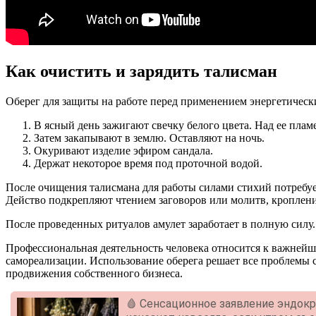
Как очистить и зарядить талисман
Оберег для защиты на работе перед применением энергетически
В ясный день зажигают свечку белого цвета. Над ее плам
Затем закапывают в землю. Оставляют на ночь.
Окуривают изделие эфиром сандала.
Держат некоторое время под проточной водой.
После очищения талисмана для работы силами стихий потребуетс
Действо подкрепляют чтением заговоров или молитв, кроплен
После проведенных ритуалов амулет заработает в полную силу.
Профессиональная деятельность человека относится к важней
самореализации. Использование оберега решает все проблемы с
продвижения собственного бизнеса.
🩸 Сенсационное заявление эндок