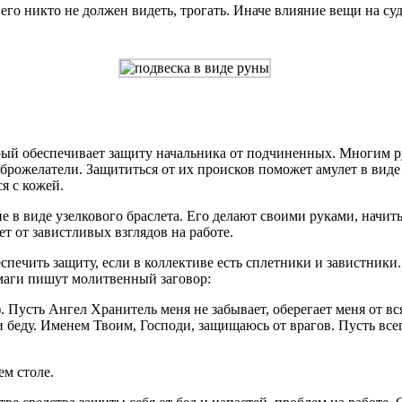
 его никто не должен видеть, трогать. Иначе влияние вещи на су
рый обеспечивает защиту начальника от подчиненных. Многим р
доброжелатели. Защититься от их происков поможет амулет в виде
я с кожей.
 в виде узелкового браслета. Его делают своими руками, начит
ет от завистливых взглядов на работе.
ечить защиту, если в коллективе есть сплетники и завистники. 
бумаги пишут молитвенный заговор:
). Пусть Ангел Хранитель меня не забывает, оберегает меня от в
 беду. Именем Твоим, Господи, защищаюсь от врагов. Пусть все
ем столе.