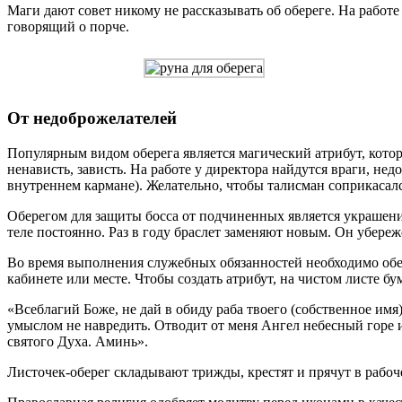
Маги дают совет никому не рассказывать об обереге. На работе
говорящий о порче.
От недоброжелателей
Популярным видом оберега является магический атрибут, кото
ненависть, зависть. На работе у директора найдутся враги, не
внутреннем кармане). Желательно, чтобы талисман соприкасалс
Оберегом для защиты босса от подчиненных является украшение
теле постоянно. Раз в году браслет заменяют новым. Он убереж
Во время выполнения служебных обязанностей необходимо обесп
кабинете или месте. Чтобы создать атрибут, на чистом листе 
«Всеблагий Боже, не дай в обиду раба твоего (собственное имя
умыслом не навредить. Отводит от меня Ангел небесный горе и
святого Духа. Аминь».
Листочек-оберег складывают трижды, крестят и прячут в рабоч