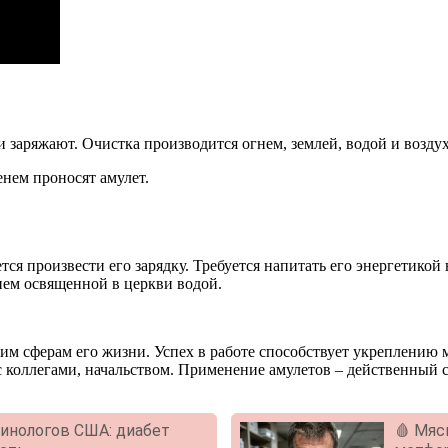
 заряжают. Очистка производится огнем, землей, водой и возду
енем проносят амулет.
я произвести его зарядку. Требуется напитать его энергетикой в
ием освященной в церкви водой.
шим сферам его жизни. Успех в работе способствует укреплени
 коллегами, начальством. Применение амулетов – действенный с
ринологов США: диабет
🩸 Мяс