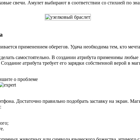
ковые свечи. Амулет выбирают в соответствии со стихией по зна
а
вается применением оберегов. Удача необходима тем, кто мечтае
сделать самостоятельно. В создании атрибута применимы любые 
 Создание атрибута требует его зарядки собственной верой в ма
ишите о проблеме
ртфона. Достаточно правильно подобрать заставку на экран. Ма
:
ого;
е.
тотемных животных или символа языческого божества, чтимого 