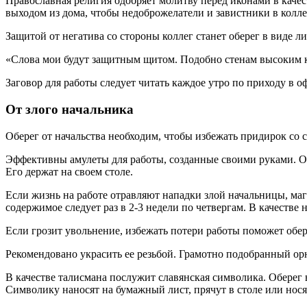
Православная религия одобряет молитву перед иконами в качест
выходом из дома, чтобы недоброжелатели и завистники в колле
Защитой от негатива со стороны коллег станет оберег в виде л
«Слова мои будут защитным щитом. Подобно стенам высоким ка
Заговор для работы следует читать каждое утро по приходу в о
От злого начальника
Оберег от начальства необходим, чтобы избежать придирок со 
Эффективны амулеты для работы, созданные своими руками. Од
Его держат на своем столе.
Если жизнь на работе отравляют нападки злой начальницы, маг
содержимое следует раз в 2-3 недели по четвергам. В качеств
Если грозит увольнение, избежать потери работы поможет обер
Рекомендовано украсить ее резьбой. Грамотно подобранный орн
В качестве талисмана послужит славянская символика. Оберег 
Символику наносят на бумажный лист, прячут в столе или носят