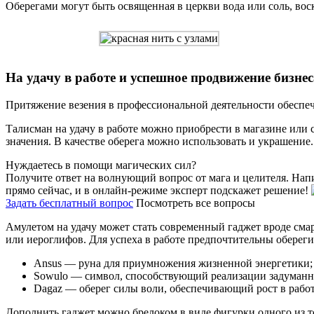
Оберегами могут быть освященная в церкви вода или соль, вос
На удачу в работе и успешное продвижение бизнес
Притяжение везения в профессиональной деятельности обеспечи
Талисман на удачу в работе можно приобрести в магазине или 
значения. В качестве оберега можно использовать и украшение.
Нуждаетесь в помощи магических сил?
Получите ответ на волнующий вопрос от мага и целителя. Нап
прямо сейчас, и в онлайн-режиме эксперт подскажет решение!
Задать бесплатный вопрос
Посмотреть все вопросы
Амулетом на удачу может стать современный гаджет вроде сма
или иероглифов. Для успеха в работе предпочтительны обереги
Ansus — руна для приумножения жизненной энергетики;
Sowulo — символ, способствующий реализации задуманн
Dagaz — оберег силы воли, обеспечивающий рост в работ
Дополнить гаджет можно брелоком в виде фигурки одного из 