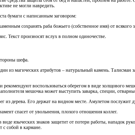
ве средства защиты себя от бед и напастей, проблем на работе.
ктиве не могли навредить.
иста бумаги с написанным заговором:
менным сохранять раба божьего (собственное имя) от всякого з
фис. Текст произносят вслух в полном одиночестве.
стороны шефа.
ин из магических атрибутов – натуральный камень. Талисман з
и рекомендуют воспользоваться оберегом в виде холщового мешо
е наполнителя мешочка может выступить заварка, специи, отварны
ег из дерева. Его держат на видном месте. Амулетом послужит д
амент спасет от увольнения, плохого отношения коллег.
в виде языческих знаков защитит от потери работы, нападок рук
 с собой в кармане.