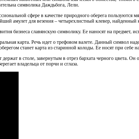
тительна символика Даждьбога, Лели.
ессиональной сфере в качестве природного оберега пользуются м
йший амулет для везения – четырехлистный клевер, найденный 
вития бизнеса славянскую символику. Ее наносят на предмет, ис
альная карта. Речь идет о трефовом валете. Данный символ над
ерегом станет карта из старинной колоды. Ее носят при себе на
ержат в столе, завернутым в отрез бархата черного цвета. Он 
регает владельца от порчи и сглаза.