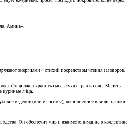
 Следует ежедневно просит Господа о покровительстве перед
ла. Аминь».
аряжают энергиями 4 стихий посредством чтения заговоров.
чка. Он должен хранить смесь сухих трав и соли. Менять
е куриные яйца.
убовое изделие (или из осины), выполненное в виде плашки.
оводства. Он обеспечит мир и взаимопонимание в коллективе.