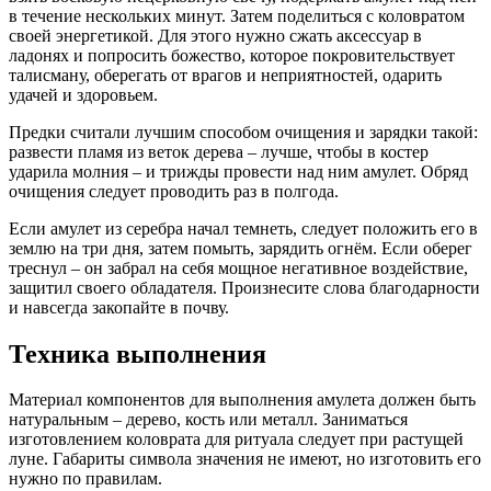
в течение нескольких минут. Затем поделиться с коловратом
своей энергетикой. Для этого нужно сжать аксессуар в
ладонях и попросить божество, которое покровительствует
талисману, оберегать от врагов и неприятностей, одарить
удачей и здоровьем.
Предки считали лучшим способом очищения и зарядки такой:
развести пламя из веток дерева – лучше, чтобы в костер
ударила молния – и трижды провести над ним амулет. Обряд
очищения следует проводить раз в полгода.
Если амулет из серебра начал темнеть, следует положить его в
землю на три дня, затем помыть, зарядить огнём. Если оберег
треснул – он забрал на себя мощное негативное воздействие,
защитил своего обладателя. Произнесите слова благодарности
и навсегда закопайте в почву.
Техника выполнения
Материал компонентов для выполнения амулета должен быть
натуральным – дерево, кость или металл. Заниматься
изготовлением коловрата для ритуала следует при растущей
луне. Габариты символа значения не имеют, но изготовить его
нужно по правилам.