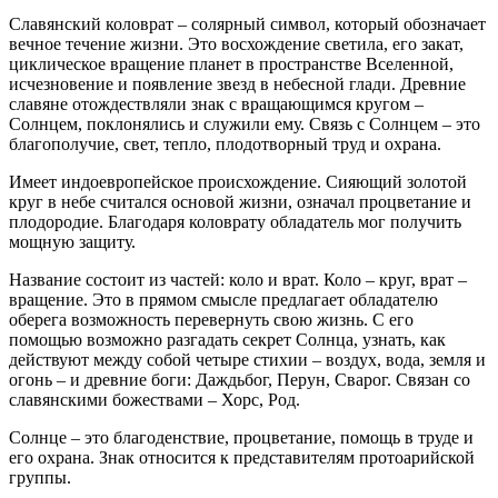
Славянский коловрат – солярный символ, который обозначает
вечное течение жизни. Это восхождение светила, его закат,
циклическое вращение планет в пространстве Вселенной,
исчезновение и появление звезд в небесной глади. Древние
славяне отождествляли знак с вращающимся кругом –
Солнцем, поклонялись и служили ему. Связь с Солнцем – это
благополучие, свет, тепло, плодотворный труд и охрана.
Имеет индоевропейское происхождение. Сияющий золотой
круг в небе считался основой жизни, означал процветание и
плодородие. Благодаря коловрату обладатель мог получить
мощную защиту.
Название состоит из частей: коло и врат. Коло – круг, врат –
вращение. Это в прямом смысле предлагает обладателю
оберега возможность перевернуть свою жизнь. С его
помощью возможно разгадать секрет Солнца, узнать, как
действуют между собой четыре стихии – воздух, вода, земля и
огонь – и древние боги: Даждьбог, Перун, Сварог. Связан со
славянскими божествами – Хорс, Род.
Солнце – это благоденствие, процветание, помощь в труде и
его охрана. Знак относится к представителям протоарийской
группы.