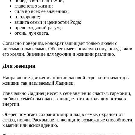
победа света над тьмой;
главенство жизни;
сила во всех ее значениях;
плодородие;
защита семьи и ценностей Рода;
превосходящий разум;
огонь, луч света.
Согласно повериям, коловрат защищает только людей с
чистыми помыслами. Оберег имеет немалую силу, покуда жив
его хозяин. Значение для мужчин и женщин различно.
Для женщин
Направление движения против часовой стрелки означает для
женщин так называемый Ладинец.
Изначально Ладинец несет в себе значения счастья, гармонии,
любви в семейном очаге, защищает от нисходящих потоков
энергии.
Оберег помогает сохранять мир и лад в семье, охраняет от
сглаза, порчи. Раскрывает в женщине возможные способности
к магии или ясновидению.