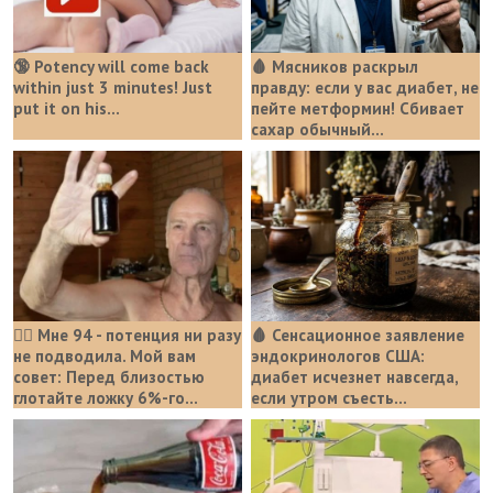
🔞 Potency will come back
🩸 Мясников раскрыл
within just 3 minutes! Just
правду: если у вас диабет, не
put it on his…
пейте метформин! Сбивает
сахар обычный...
❤️‍🔥 Мне 94 - потенция ни разу
🩸 Сенсационное заявление
не подводила. Мой вам
эндокринологов США:
совет: Перед близостью
диабет исчезнет навсегда,
глотайте ложку 6%-го...
если утром съесть...