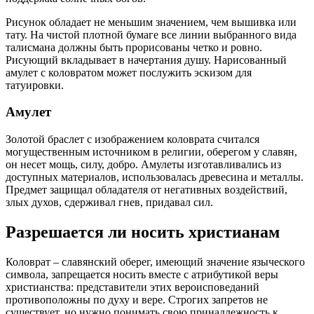
Рисунок обладает не меньшим значением, чем вышивка или
тату. На чистой плотной бумаге все линии выбранного вида
талисмана должны быть прорисованы четко и ровно.
Рисующий вкладывает в начертания душу. Нарисованный
амулет с коловратом может послужить эскизом для
татуировки.
Амулет
Золотой браслет с изображением коловрата считался
могущественным источником в религии, оберегом у славян,
он несет мощь, силу, добро. Амулеты изготавливались из
доступных материалов, использовалась древесина и металлы.
Предмет защищал обладателя от негативных воздействий,
злых духов, сдерживал гнев, придавал сил.
Разрешается ли носить христианам
Коловрат – славянский оберег, имеющий значение языческого
символа, запрещается носить вместе с атрибутикой веры
христианства: представители этих вероисповеданий
противоположны по духу и вере. Строгих запретов не
существует, но нужно понимать свою принадлежность к