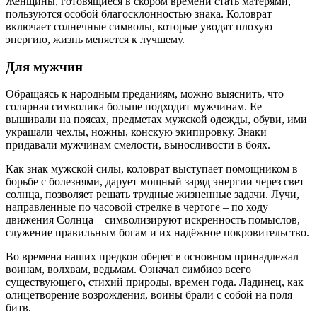
Женщины, готовящиеся в скором времени стать матерями,
пользуются особой благосклонностью знака. Коловрат
включает солнечные символы, которые уводят плохую
энергию, жизнь меняется к лучшему.
Для мужчин
Обращаясь к народным преданиям, можно выяснить, что
солярная символика больше подходит мужчинам. Ее
вышивали на поясах, предметах мужской одежды, обуви, ими
украшали чехлы, ножны, конскую экипировку. Знаки
придавали мужчинам смелости, выносливости в боях.
Как знак мужской силы, коловрат выступает помощником в
борьбе с болезнями, дарует мощный заряд энергии через свет
солнца, позволяет решать трудные жизненные задачи. Лучи,
направленные по часовой стрелке в чертоге – по ходу
движения Солнца – символизируют искренность помыслов,
служение правильным богам и их надёжное покровительство.
Во времена наших предков оберег в основном принадлежал
воинам, волхвам, ведьмам. Означал симбиоз всего
существующего, стихий природы, времен года. Ладинец, как
олицетворение возрождения, воины брали с собой на поля
битв.