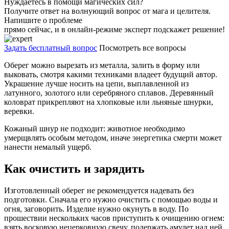
Нуждаетесь в помощи магических сил?
Получите ответ на волнующий вопрос от мага и целителя.
Напишите о проблеме
прямо сейчас, и в онлайн-режиме эксперт подскажет решение!
Задать бесплатный вопрос
Посмотреть все вопросы
Оберег можно вырезать из металла, залить в форму или
выковать, смотря какими техниками владеет будущий автор.
Украшение лучше носить на цепи, выплавленной из
латунного, золотого или серебряного сплавов. Деревянный
коловрат прикрепляют на хлопковые или льняные шнурки,
веревки.
Кожаный шнур не подходит: животное необходимо
умерщвлять особым методом, иначе энергетика смерти может
нанести немалый ущерб.
Как очистить и зарядить
Изготовленный оберег не рекомендуется надевать без
подготовки. Сначала его нужно очистить с помощью воды и
огня, заговорить. Изделие нужно окунуть в воду. По
прошествии нескольких часов приступить к очищению огнем:
взять восковую нецерковную свечу, подержать амулет над ней