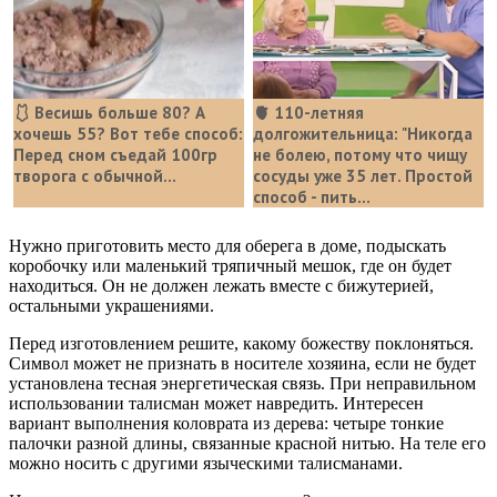
🩱 Весишь больше 80? А
🫀 110-летняя
хочешь 55? Вот тебе способ:
долгожительница: "Никогда
Перед сном съедай 100гр
не болею, потому что чищу
творога с обычной...
сосуды уже 35 лет. Простой
способ - пить...
Нужно приготовить место для оберега в доме, подыскать
коробочку или маленький тряпичный мешок, где он будет
находиться. Он не должен лежать вместе с бижутерией,
остальными украшениями.
Перед изготовлением решите, какому божеству поклоняться.
Символ может не признать в носителе хозяина, если не будет
установлена тесная энергетическая связь. При неправильном
использовании талисман может навредить. Интересен
вариант выполнения коловрата из дерева: четыре тонкие
палочки разной длины, связанные красной нитью. На теле его
можно носить с другими языческими талисманами.