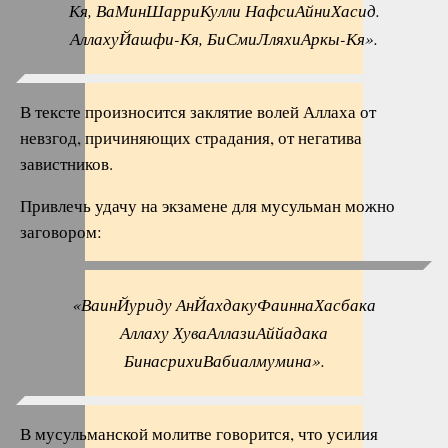
Кя, ВаМинШарриКулли НафсиАйниХасид.
АллахуЙашфи-Кя, БиСмиЛляхиАркы-Кя».
В тексте произносится заклятие волей Аллаха от
невзгод, причиняющих страдания, от негатива
завистников.
Привлечь удачу на экзамене для мусульман можно
заговором:
«ВаинЙуриду АнЙахдакуФаиннаХасбака
Аллаху ХуваАллазиАййадака
БинасрихиВабиалмумина».
В мусульманской молитве говорится, что усилия