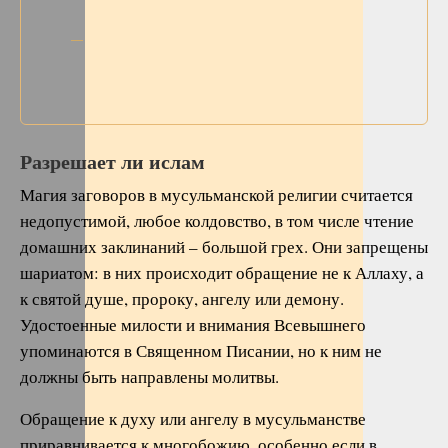
Разрешает ли ислам
Магия заговоров в мусульманской религии считается
недопустимой, любое колдовство, в том числе чтение
домашних заклинаний – большой грех. Они запрещены
шариатом: в них происходит обращение не к Аллаху, а
к святой душе, пророку, ангелу или демону.
Удостоенные милости и внимания Всевышнего
упоминаются в Священном Писании, но к ним не
должны быть направлены молитвы.
Обращение к духу или ангелу в мусульманстве
приравнивается к многобожию, особенно если в