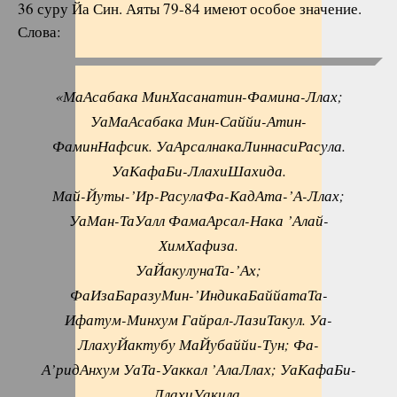
36 суру Йа Син. Аяты 79-84 имеют особое значение.
Слова:
«МаАсабака МинХасанатин-Фамина-Ллах;
УаМаАсабака Мин-Саййи-Атин-
ФаминНафсик. УаАрсалнакаЛиннасиРасула.
УаКафаБи-ЛлахиШахида.
Май-Йуты-’Ир-РасулаФа-КадАта-’А-Ллах;
УаМан-ТаУалл ФамаАрсал-Нака ’Алай-
ХимХафиза.
УаЙакулунаТа-’Ах;
ФаИзаБаразуМин-’ИндикаБаййатаТа-
Ифатум-Минхум Гайрал-ЛазиТакул. Уа-
ЛлахуЙактубу МаЙубаййи-Тун; Фа-
А’ридАнхум УаТа-Уаккал ’АлаЛлах; УаКафаБи-
ЛлахиУакила.