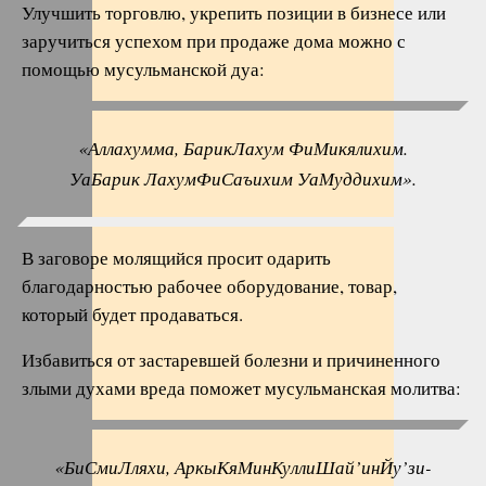
Улучшить торговлю, укрепить позиции в бизнесе или
заручиться успехом при продаже дома можно с
помощью мусульманской дуа:
«Аллахумма, БарикЛахум ФиМикялихим.
УаБарик ЛахумФиСаъихим УаМуддихим».
В заговоре молящийся просит одарить
благодарностью рабочее оборудование, товар,
который будет продаваться.
Избавиться от застаревшей болезни и причиненного
злыми духами вреда поможет мусульманская молитва:
«БиСмиЛляхи, АркыКяМинКуллиШай’инЙу’зи-