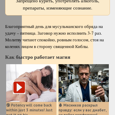
Запрещено курить, употреблять алкоголь,
препараты, изменяющие сознание.
Благоприятный день для мусульманского обряда на
удачу – пятница. Заговор нужно исполнить 3-7 раз.
Молитву читают спокойно, ровным голосом, стоя на
коленях лицом в сторону священной Киблы.
Как быстро работает магия
🔞 Potency will come back
🩸 Мясников раскрыл
within just 3 minutes! Just
правду: если у вас диабет,
put it on his…
не пейте метформин!