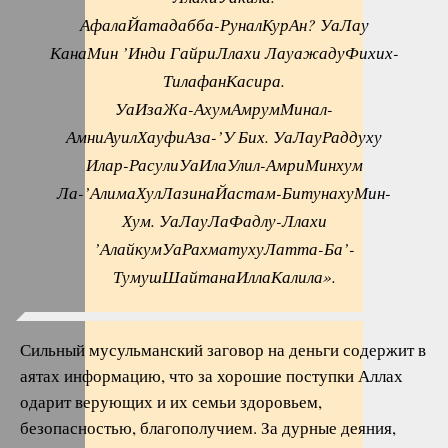
АфалаЙатадабба-РуналКурАн? УаЛау
КанаМин ’Инди ГайриЛлахи ЛауажадуФихих-
ТилафанКасира.
УаИзаЖа-АхумАмрумМинал-
АмниАуилХауфиАза-’У Бих. УаЛауРаддуху
Илар-РасулиУаИлаУлил-АмриМинхум
Ла-’АлимаХулЛазинаЙастам-БитунахуМин-
Хум. УаЛауЛаФадлу-Ллахи
’АлайкумУаРахматухуЛатта-Ба’-
ТумушШайтанаИллаКалила».
Сильный мусульманский заговор на деньги содержит в
аятах информацию, что за хорошие поступки Аллах
одарит верующих и их семьи здоровьем,
безопасностью, благополучием. За дурные деяния,