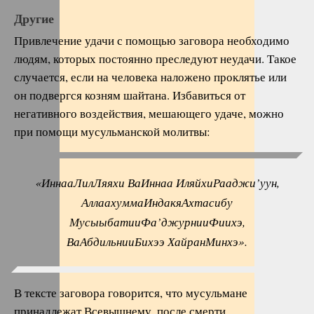
Другие
Привлечение удачи с помощью заговора необходимо
людям, которых постоянно преследуют неудачи. Такое
случается, если на человека наложено проклятье или
он подвергся козням шайтана. Избавиться от
негативного воздействия, мешающего удаче, можно
при помощи мусульманской молитвы:
«ИннааЛилЛяяхи ВаИннаа ИляйхиРааджи’уун,
АллаахуммаИндакяАхтасибу
МусыыбатииФа’джурнииФиихэ,
ВаАбдильнииБихээ ХайранМинхэ».
В тексте заговора говорится, что мусульмане
принадлежат Всевышнему, после смерти