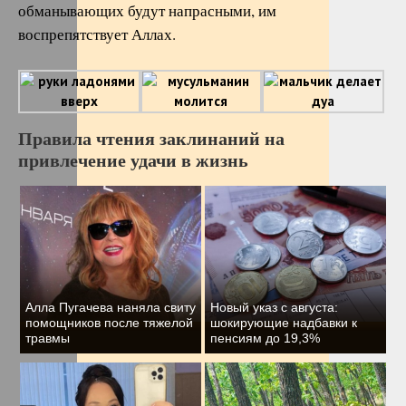
обманывающих будут напрасными, им
воспрепятствует Аллах.
Правила чтения заклинаний на
привлечение удачи в жизнь
Алла Пугачева наняла свиту
Новый указ с августа:
помощников после тяжелой
шокирующие надбавки к
травмы
пенсиям до 19,3%