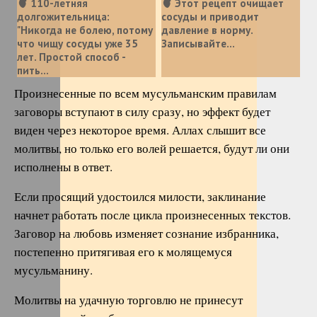
🫀 110-летняя
🫀 Этот рецепт очищает
долгожительница:
сосуды и приводит
"Никогда не болею, потому
давление в норму.
что чищу сосуды уже 35
Записывайте...
лет. Простой способ -
пить...
Произнесенные по всем мусульманским правилам
заговоры вступают в силу сразу, но эффект будет
виден через некоторое время. Аллах слышит все
молитвы, но только его волей решается, будут ли они
исполнены в ответ.
Если просящий удостоился милости, заклинание
начнет работать после цикла произнесенных текстов.
Заговор на любовь изменяет сознание избранника,
постепенно притягивая его к молящемуся
мусульманину.
Молитвы на удачную торговлю не принесут