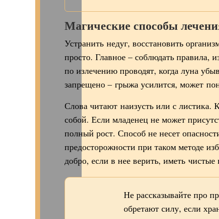
Магические способы лечени
Устранить недуг, восстановить органи
просто. Главное – соблюдать правила, 
по излечению проводят, когда луна убы
запрещено – грыжа усилится, может по
Слова читают наизусть или с листика. К
собой. Если младенец не может присутс
полный рост. Способ не несет опаснос
предосторожности при таком методе из
добро, если в нее верить, иметь чистые
Не рассказывайте про п
обретают силу, если хра