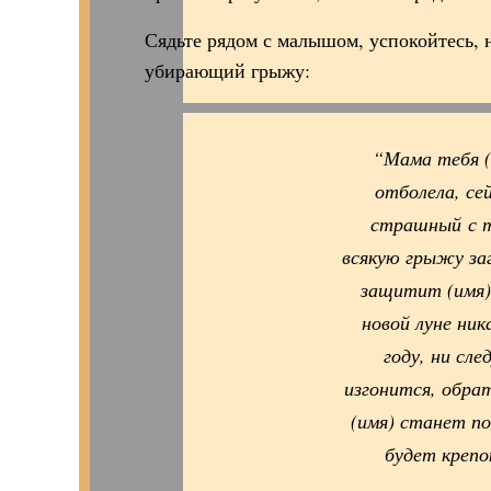
Сядьте рядом с малышом, успокойтесь, 
убирающий грыжу:
“Мама тебя (
отболела, се
страшный с т
всякую грыжу заг
защитит (имя)
новой луне ник
году, ни сл
изгонится, обра
(имя) станет п
будет крепо