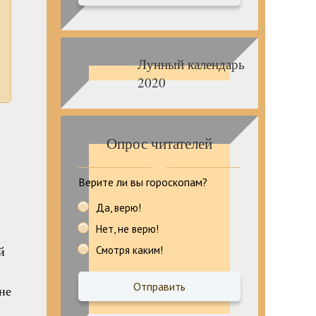
Лунный календарь
2020
Опрос читателей
Верите ли вы гороскопам?
Да, верю!
Нет, не верю!
й
Смотря каким!
не