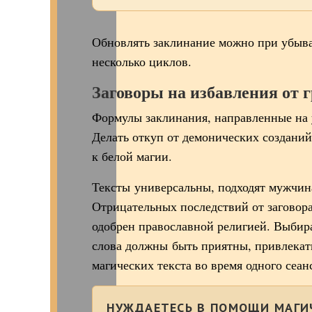
Обновлять заклинание можно при убыва
несколько циклов.
Заговоры на избавления от
Формулы заклинания, направленные на 
Делать откуп от демонических созданий
к белой магии.
Тексты универсальны, подходят мужчин
Отрицательных последствий от заговора
одобрен православной религией. Выбир
слова должны быть приятны, привлекат
магических текста во время одного сеан
НУЖДАЕТЕСЬ В ПОМОЩИ МАГИ