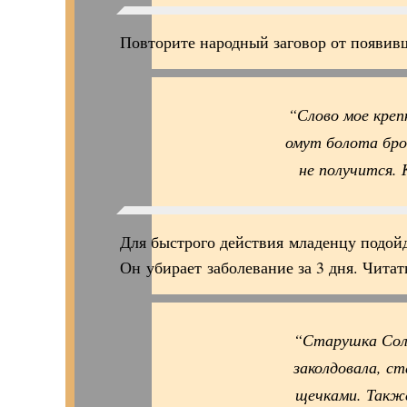
Повторите народный заговор от появивш
“Слово мое креп
омут болота бро
не получится. 
Для быстрого действия младенцу подойд
Он убирает заболевание за 3 дня. Читат
“Старушка Сол
заколдовала, с
щечками. Также