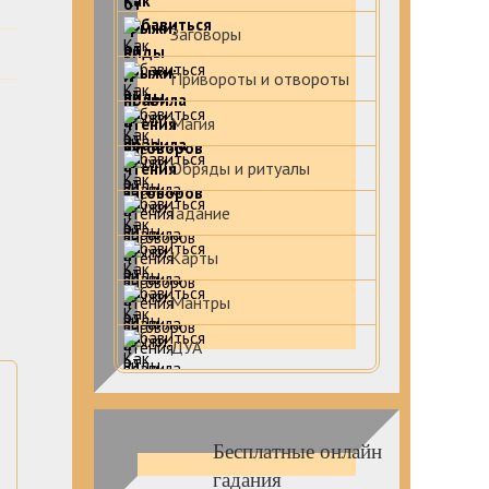
Заговоры
Привороты и отвороты
Магия
Обряды и ритуалы
Гадание
Карты
Мантры
ДУА
Бесплатные онлайн
гадания