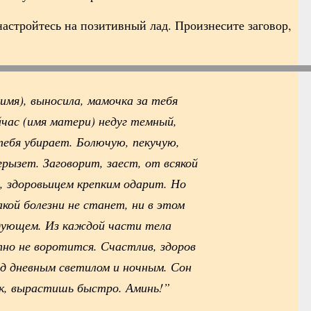
настройтесь на позитивный лад. Произнесите заговор,
имя), выносила, мамочка за тебя
йчас (имя матери) недуг темный,
ебя убирает. Болючую, пекучую,
рызет. Заговорит, заест, от всякой
, здоровьицем крепким одарит. Но
акой болезни не станет, ни в этом
едующем. Из каждой части тела
тно не воротится. Счастлив, здоров
од дневным светилом и ночным. Сон
к, вырастишь быстро. Аминь!”