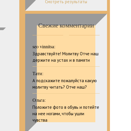
Смотреть результаты
Свежие комментарии
seo vinnitsa
:
Здравствуйте! Молитву Отче наш
держите на устах и в памяти
Тати
:
А подскажите пожалуйста какую
молитву читать? Отче наш?
Ольга
:
Положите фото в обувь и потейте
на нее ногами, чтобы ушли
чувства