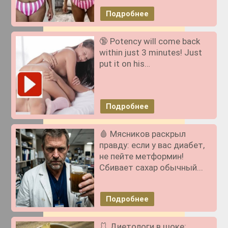
Подробнее
🔞 Potency will come back
within just 3 minutes! Just
put it on his…
Подробнее
🩸 Мясников раскрыл
правду: если у вас диабет,
не пейте метформин!
Сбивает сахар обычный...
Подробнее
🩱 Диетологи в шоке: