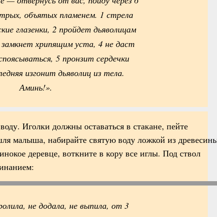
е — отвернусь от вас, пойду через 6
стрых, объятых пламенем. 1 стрела
кие глазенки, 2 пройдет дьяволицам
3 замкнет хрипящим уста, 4 не даст
споясываться, 5 пронзит сердечки
ледняя изгонит дьяволиц из тела.
Аминь!».
воду. Иголки должны оставаться в стакане, пейте
шля малыша, набирайте святую воду ложкой из древесины
нокое деревце, воткните в кору все иглы. Под ствол
линанием:
ролила, не додала, не выпила, от 3