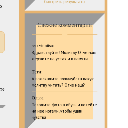
Смотреть результаты
о
Свежие комментарии
seo vinnitsa
:
Здравствуйте! Молитву Отче наш
держите на устах и в памяти
Тати
:
А подскажите пожалуйста какую
молитву читать? Отче наш?
те
Ольга
:
Положите фото в обувь и потейте
на нее ногами, чтобы ушли
чувства