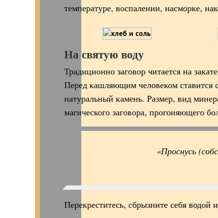
температуре, воспалении, насморке, на
На святую воду
Традиционно заговор читается на закат
Перед кашляющим человеком ставится с
натуральный камень. Размер, вид минер
магического заговора, прогоняющего бо
«Проснусь (собс
Перекреститесь, сбрызните себя водой 