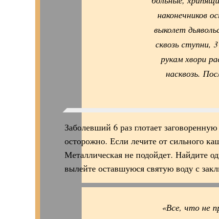
больные, хрипящи
наконечников о
выколет дьявольс
сквозь ступни, 
рукам хвори ра
насквозь. Пос
Заболевший 6 раз глотает заговоренную 
осторожно. Если лечите от сильного ка
Металлическая не подойдет. Найдите оди
вылейте оставшуюся святую воду с зак
«Все, что не п