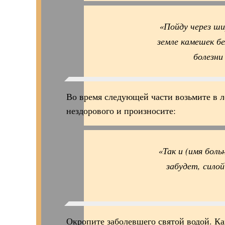
«Пойду через ши
земле камешек б
болезни
Во время следующей части возьмите в л
нездорового и произносите:
«Так и (имя боль
забудет, сило
Окропите заболевшего святой водой. Ка