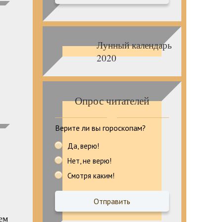
Лунный календарь
2020
Опрос читателей
Верите ли вы гороскопам?
Да, верю!
Нет, не верю!
Смотря каким!
ем