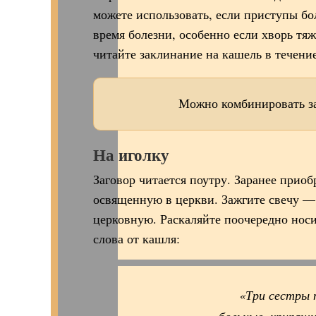
можете использовать, если приступы бол
время болезни, особенно если хворь тяж
читайте заклинание на кашель в течение
Можно комбинировать за
На иголку
Заговор читается поутру. Заранее приоб
освященную в церкви. Зажгите свечу — 
церковную. Раскаляйте поочередно носи
слова от кашля:
«Три сестры 