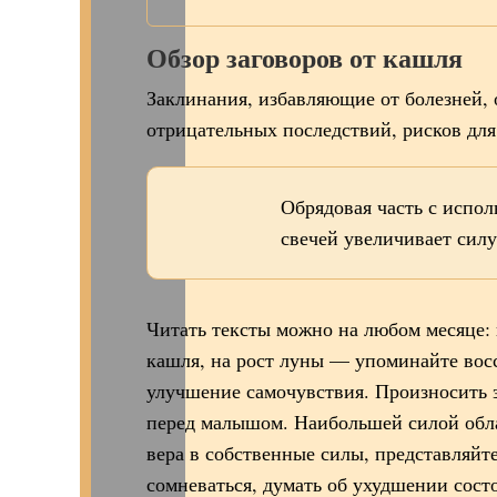
Обзор заговоров от кашля
Заклинания, избавляющие от болезней, 
отрицательных последствий, рисков для
Обрядовая часть с испол
свечей увеличивает силу
Читать тексты можно на любом месяце: 
кашля, на рост луны — упоминайте вос
улучшение самочувствия. Произносить з
перед малышом. Наибольшей силой обла
вера в собственные силы, представляйт
сомневаться, думать об ухудшении сос