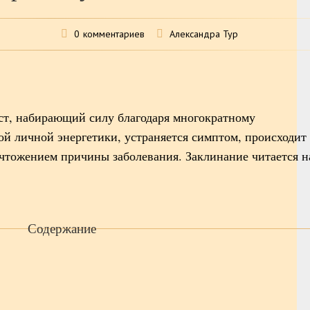
0
комментариев
Александра Тур
кст, набирающий силу благодаря многократному
й личной энергетики, устраняется симптом, происходит
ичтожением причины заболевания. Заклинание читается н
Содержание