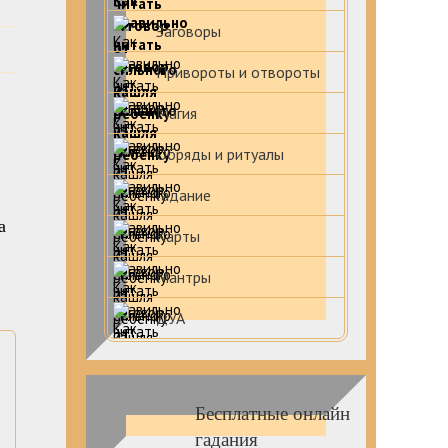
Заговоры
Привороты и отвороты
Магия
Обряды и ритуалы
Гадание
а
Карты
Мантры
ДУА
Бесплатные онлайн
гадания