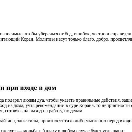
износимые, чтобы уберечься от бед, ошибок, честно и справедли
тающий Коран. Молитвы несут только благо, добро, просветляю
и при входе в дом
 подарил людям дуа, чтобы указать правильные действия, защи
ход из дома, учтя рекомендации в суре Корана, то неприятности
, готовясь на выход на работу, по делам.
йтана, злые силы, произносят тихо либо мысленно перед входо
 следует — мольба к Аллаху в любом случае будет услышана.