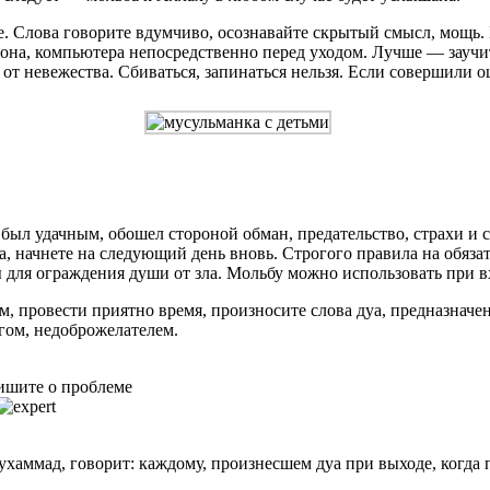
е. Слова говорите вдумчиво, осознавайте скрытый смысл, мощь
она, компьютера непосредственно перед уходом. Лучше — заучит
от невежества. Сбиваться, запинаться нельзя. Если совершили о
был удачным, обошел стороной обман, предательство, страхи и 
, начнете на следующий день вновь. Строгого правила на обяз
для ограждения души от зла. Мольбу можно использовать при вх
ем, провести приятно время, произносите слова дуа, предназнач
агом, недоброжелателем.
ишите о проблеме
аммад, говорит: каждому, произнесшем дуа при выходе, когда п