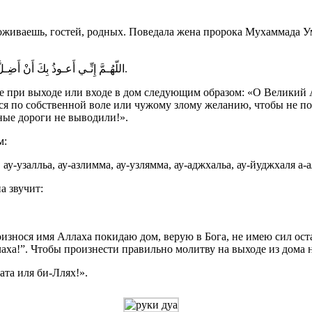
роживаешь, гостей, родных. Поведала жена пророка Мухаммада Ум
اللّهُـمَّ إِنِّـي أَعـوذُ بِكَ أَنْ أَضِـلَّ أَوْ أُضَـل ، أَوْ أَزِلَّ أَوْ أُزَل ، أَوْ أَظْلِـمَ أَوْ أَُظْلَـم ، أَوْ أَجْهَلَ أَوْ يُـجْهَلَ عَلَـيّ.
е при выходе или входе в дом следующим образом: «О Великий 
ся по собственной воле или чужому злому желанию, чтобы не по
ные дороги не выводили!».
м:
 ау-узалльа, ау-азлимма, ау-узлямма, ау-аджхальа, ау-йуджхаля а-а
а звучит:
нося имя Аллаха покидаю дом, верую в Бога, не имею сил остав
лаха!”. Чтобы произнести правильно молитву на выходе из дома н
вата иля би-Ллях!».