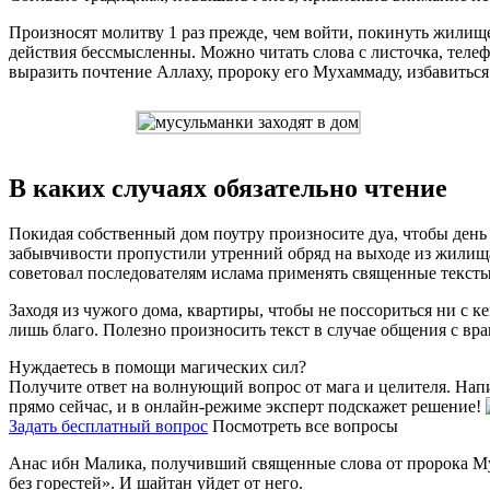
Произносят молитву 1 раз прежде, чем войти, покинуть жилищ
действия бессмысленны. Можно читать слова с листочка, телеф
выразить почтение Аллаху, пророку его Мухаммаду, избавиться 
В каких случаях обязательно чтение
Покидая собственный дом поутру произносите дуа, чтобы день 
забывчивости пропустили утренний обряд на выходе из жилища
советовал последователям ислама применять священные тексты 
Заходя из чужого дома, квартиры, чтобы не поссориться ни с к
лишь благо. Полезно произносить текст в случае общения с вр
Нуждаетесь в помощи магических сил?
Получите ответ на волнующий вопрос от мага и целителя. Нап
прямо сейчас, и в онлайн-режиме эксперт подскажет решение!
Задать бесплатный вопрос
Посмотреть все вопросы
Анас ибн Малика, получивший священные слова от пророка Мух
без горестей». И шайтан уйдет от него.