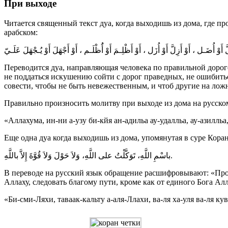
При выходе
Читается священный текст дуа, когда выходишь из дома, где п
арабском:
Переводится дуа, направляющая человека по правильной дорог
не поддаться искушению сойти с дорог праведных, не ошибить
совести, чтобы не быть невежественным, и чтоб другие на лож
Правильно произносить молитву при выходе из дома на русско
«Аллахума, ин-ни а-узу би-кйя ан-адильа ау-удалльа, ау-азилльа,
Еще одна дуа когда выходишь из дома, упомянутая в суре Коран
باسْمِ اللَّهِ، تَوَكَّلْتُ على اللَّهِ، وَلاَ حَوْلَ وَلاَ قُوَّةَ إِلاَّ باللَّهِ.
В переводе на русский язык обращение расшифровывают: «Произ
Аллаху, следовать благому пути, кроме как от единого Бога Ал
«Би-сми-Ляхи, таваак-кальту а-аля-Ллахи, ва-ля ха-уля ва-ля ку