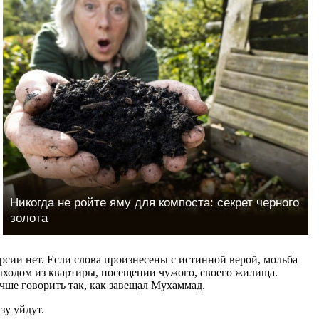
Никогда не ройте яму для компоста: секрет черного
золота
рсии нет. Если слова произнесены с истинной верой, мольба
ыходом из квартиры, посещении чужого, своего жилища.
чше говорить так, как завещал Мухаммад.
зу уйдут.