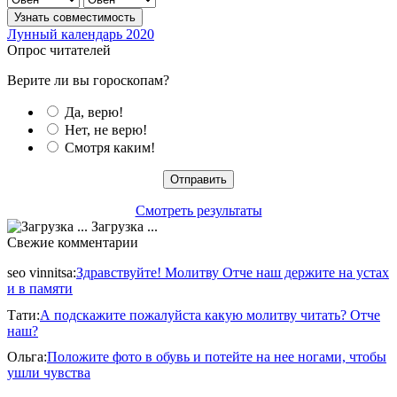
Лунный календарь 2020
Опрос читателей
Верите ли вы гороскопам?
Да, верю!
Нет, не верю!
Смотря каким!
Смотреть результаты
Загрузка ...
Свежие комментарии
seo vinnitsa
:
Здравствуйте! Молитву Отче наш держите на устах
и в памяти
Тати
:
А подскажите пожалуйста какую молитву читать? Отче
наш?
Ольга
:
Положите фото в обувь и потейте на нее ногами, чтобы
ушли чувства