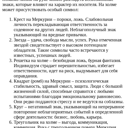
знаки, которые влияют на характер их носителя. На холме
может присутствовать особый символ:
Крест на Меркурии – пороки, ложь. Слабовольная
личность перекладывающая ответственность за
содеянное на других людей. Неблагополучный знак
указывающий на вредные привычки.
Звезда – удача, свобода мысли, успех. Рука отмеченная
звездой свидетельствует о высоком потенциале
обладателя. Такие символы часто встречаются у
известных, успешных людей.
Решетка на холме – безобидная ложь, бурная фантазия.
Индивидуум страдает нерешительностью, избегает
ответственности, идет на риск, выдумывает для себя
оправдания.
Квадрат (ромб) на Меркурии – психологическая
стабильность, здравый смысл, защита. Люди с большой
жизненной силой, способные справится с любыми
испытаниями благодаря эмоциональному равновесию.
Они редко поддаются стрессу и не ведутся на соблазны.
Круг – негативный знак, указывающий на непрерывное
повторение неблагоприятных событий в определенной
сфере деятельности: бизнес, любовь, карьера.
Треугольник на холме – выгода, коммуникация,
коммерция. Рука с треугольником поверх Меркурия,