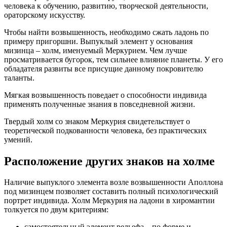
человека к обучению, развитию, творческой деятельности,
ораторскому искусству.
Чтобы найти возвышенность, необходимо сжать ладонь по
примеру пригоршни. Выпуклый элемент у основания
мизинца – холм, именуемый Меркурием. Чем лучше
просматривается бугорок, тем сильнее влияние планеты. У его
обладателя развиты все присущие данному покровителю
таланты.
Мягкая возвышенность поведает о способности индивида
применять полученные знания в повседневной жизни.
Твердый холм со знаком Меркурия свидетельствует о
теоретической подкованности человека, без практических
умений.
Расположение других знаков на холме
Наличие выпуклого элемента возле возвышенности Аполлона
под мизинцем позволяет составить полный психологический
портрет индивида. Холм Меркурия на ладони в хиромантии
толкуется по двум критериям:
самостоятельный элемент рельефа – по форме и