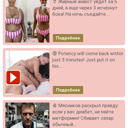
👙 Жирный живот уйдет за 5
дней, а еще через 3 исчезнут
бока! На ночь съедайте...
Подробнее
🔞 Potency will come back within
just 3 minutes! Just put it on
his…
Подробнее
🩸 Мясников раскрыл правду:
если у вас диабет, не пейте
метформин! Сбивает сахар
обычный...