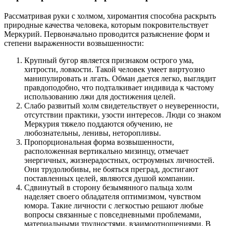
Рассматривая руки с холмом, хиромантия способна раскрыть
природные качества человека, которым покровительствует
Меркурий. Первоначально проводится разъяснение форм и
степени выраженности возвышенности:
Крупный бугор является признаком острого ума,
хитрости, ловкости. Такой человек умеет виртуозно
манипулировать и лгать. Обман дается легко, выглядит
правдоподобно, что подталкивает индивида к частому
использованию лжи для достижения целей.
Слабо развитый холм свидетельствует о неуверенности,
отсутствии практики, узости интересов. Люди со знаком
Меркурия тяжело поддаются обучению, не
любознательны, ленивы, неторопливы.
Пропорциональная форма возвышенности,
расположенная вертикально мизинцу, отмечает
энергичных, жизнерадостных, остроумных личностей.
Они трудолюбивы, не бояться преград, достигают
поставленных целей, являются душой компании.
Сдвинутый в сторону безымянного пальца холм
наделяет своего обладателя оптимизмом, чувством
юмора. Такие личности с легкостью решают любые
вопросы связанные с повседневными проблемами,
материальными трудностями, взаимоотношениями. В