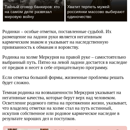
Тайный сговор банкиров: кто
Хватит терпеть мужей:
на самом деле развязал
россиянки массово выбирают
мировую войну
одиночество
Родинки – особые отметки, поставленные судьбой. Их
размещение на ладони руки является негативным
кармическим знаком и указывает на наследственную
привязанность к обманам и воровству.
Родинка на холме Меркурия на правой руке – самостоятельно
выбранный путь. Пятно на левой ладони достается в наследие
от предков и несет в себе отрицательную программу.
Если отметка большой формы, жизненные проблемы решать
будет сложно.
Темная родинка на возвышенности Меркурия указывает на
негативные качества, которые берут верх над человеком.
Осветление родимого пятна на протяжении жизни, указывает,
что владелец отметки на холме стал на путь истинный,
искупив собственное или родовое кармическое наследие в
результате хороших дел и поступков.