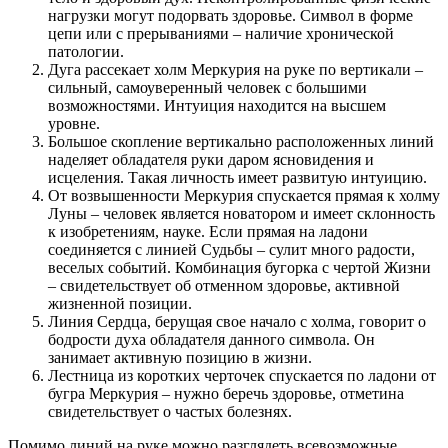
нагрузки могут подорвать здоровье. Символ в форме
цепи или с прерываниями – наличие хронической
патологии.
Дуга рассекает холм Меркурия на руке по вертикали –
сильный, самоуверенный человек с большими
возможностями. Интуиция находится на высшем
уровне.
Большое скопление вертикально расположенных линий
наделяет обладателя руки даром ясновидения и
исцеления. Такая личность имеет развитую интуицию.
От возвышенности Меркурия спускается прямая к холму
Луны – человек является новатором и имеет склонность
к изобретениям, науке. Если прямая на ладони
соединяется с линией Судьбы – сулит много радости,
веселых событий. Комбинация бугорка с чертой Жизни
– свидетельствует об отменном здоровье, активной
жизненной позиции.
Линия Сердца, берущая свое начало с холма, говорит о
бодрости духа обладателя данного символа. Он
занимает активную позицию в жизни.
Лестница из коротких черточек спускается по ладони от
бугра Меркурия – нужно беречь здоровье, отметина
свидетельствует о частых болезнях.
Помимо линий на руке можно разглядеть всевозможные