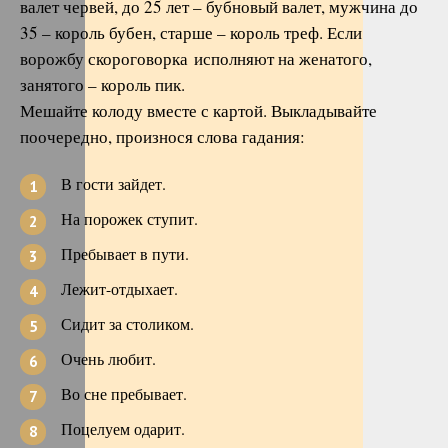
валет червей, до 25 лет – бубновый валет, мужчина до
35 – король бубен, старше – король треф. Если
ворожбу скороговорка исполняют на женатого,
занятого – король пик.
Мешайте колоду вместе с картой. Выкладывайте
поочередно, произнося слова гадания:
В гости зайдет.
На порожек ступит.
Пребывает в пути.
Лежит-отдыхает.
Сидит за столиком.
Очень любит.
Во сне пребывает.
Поцелуем одарит.