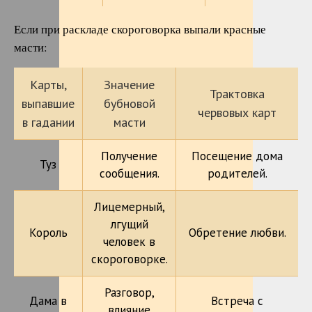
Если при раскладе скороговорка выпали красные
масти:
Карты,
Значение
Трактовка
выпавшие
бубновой
червовых карт
в гадании
масти
Получение
Посещение дома
Туз
сообщения.
родителей.
Лицемерный,
лгущий
Король
Обретение любви.
человек в
скороговорке.
Разговор,
Дама в
Встреча с
влияние