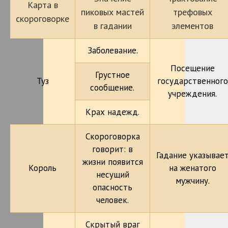
Карта в
пиковых мастей
трефовых
скороговорке
в гадании
элементов
Заболевание.
Посещение
Грустное
Туз
государственного
сообщение.
учреждения.
Крах надежд.
Скороговорка
говорит: в
Гадание указывае
жизни появится
Король
на женатого
несущий
мужчину.
опасность
человек.
Скрытый враг