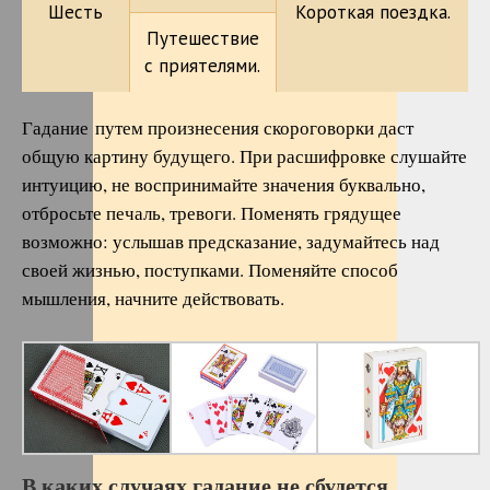
Шесть
Короткая поездка.
Путешествие
с приятелями.
Гадание путем произнесения скороговорки даст
общую картину будущего. При расшифровке слушайте
интуицию, не воспринимайте значения буквально,
отбросьте печаль, тревоги. Поменять грядущее
возможно: услышав предсказание, задумайтесь над
своей жизнью, поступками. Поменяйте способ
мышления, начните действовать.
В каких случаях гадание не сбудется