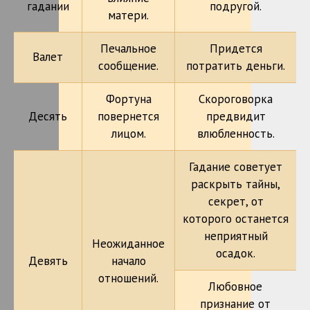
гадании
подругой.
матери.
Печальное
Придется
Валет
сообщение.
потратить деньги.
Фортуна
Скороговорка
Десять
повернется
предвидит
лицом.
влюбленность.
Гадание советует
раскрыть тайны,
секрет, от
которого останется
неприятный
Неожиданное
осадок.
Девять
начало
отношений.
Любовное
признание от