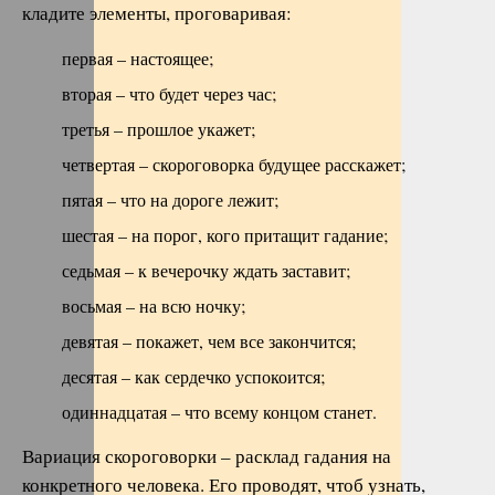
кладите элементы, проговаривая:
первая – настоящее;
вторая – что будет через час;
третья – прошлое укажет;
четвертая – скороговорка будущее расскажет;
пятая – что на дороге лежит;
шестая – на порог, кого притащит гадание;
седьмая – к вечерочку ждать заставит;
восьмая – на всю ночку;
девятая – покажет, чем все закончится;
десятая – как сердечко успокоится;
одиннадцатая – что всему концом станет.
Вариация скороговорки – расклад гадания на
конкретного человека. Его проводят, чтоб узнать,