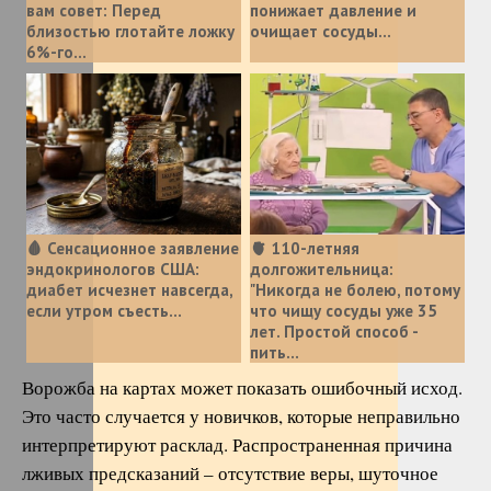
вам совет: Перед
понижает давление и
близостью глотайте ложку
очищает сосуды...
6%-го...
🩸 Сенсационное заявление
🫀 110-летняя
эндокринологов США:
долгожительница:
диабет исчезнет навсегда,
"Никогда не болею, потому
если утром съесть...
что чищу сосуды уже 35
лет. Простой способ -
пить...
Ворожба на картах может показать ошибочный исход.
Это часто случается у новичков, которые неправильно
интерпретируют расклад. Распространенная причина
лживых предсказаний – отсутствие веры, шуточное