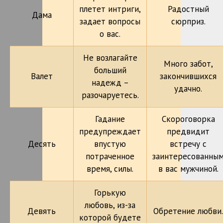
плетет интриги,
Радостный
Дама
задает вопросы
сюрприз.
о вас.
Не возлагайте
Много забот,
больший
Валет
закончившихся
надежд –
удачно.
разочаруетесь.
Гадание
Скороговорка
предупреждает
предвидит
Десять
впустую
встречу с
потраченное
заинтересованны
время, силы.
в вас мужчиной.
Горькую
любовь, из-за
Девять
Обретение любви.
которой будете