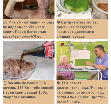
❤️‍🔥 Мне 94 - потенция ни разу
❤️ Вы удивитесь, но это
не подводила. Мой вам
домашнее средство
совет: Перед близостью
понижает давление и
глотайте ложку 6%-го...
очищает сосуды...
🩱 Весишь больше 80? А
🫀 110-летняя
хочешь 55? Вот тебе способ:
долгожительница: "Никогда
Перед сном съедай 100гр
не болею, потому что чищу
творога с обычной...
сосуды уже 35 лет. Простой
способ - пить...