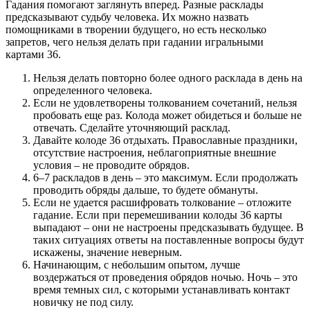
Гадания помогают заглянуть вперед. Разные расклады
предсказывают судьбу человека. Их можно назвать
помощниками в творении будущего, но есть несколько
запретов, чего нельзя делать при гадании игральными
картами 36.
Нельзя делать повторно более одного расклада в день на
определенного человека.
Если не удовлетворены толкованием сочетаний, нельзя
пробовать еще раз. Колода может обидеться и больше не
отвечать. Сделайте уточняющий расклад.
Давайте колоде 36 отдыхать. Православные праздники,
отсутствие настроения, неблагоприятные внешние
условия – не проводите обрядов.
6–7 раскладов в день – это максимум. Если продолжать
проводить обряды дальше, то будете обмануты.
Если не удается расшифровать толкование – отложите
гадание. Если при перемешивании колоды 36 карты
выпадают – они не настроены предсказывать будущее. В
таких ситуациях ответы на поставленные вопросы будут
искажены, значение неверным.
Начинающим, с небольшим опытом, лучше
воздержаться от проведения обрядов ночью. Ночь – это
время темных сил, с которыми устанавливать контакт
новичку не под силу.