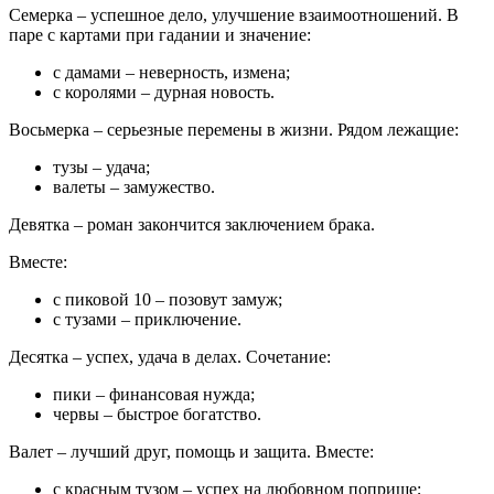
Семерка – успешное дело, улучшение взаимоотношений. В
паре с картами при гадании и значение:
с дамами – неверность, измена;
с королями – дурная новость.
Восьмерка – серьезные перемены в жизни. Рядом лежащие:
тузы – удача;
валеты – замужество.
Девятка – роман закончится заключением брака.
Вместе:
с пиковой 10 – позовут замуж;
с тузами – приключение.
Десятка – успех, удача в делах. Сочетание:
пики – финансовая нужда;
червы – быстрое богатство.
Валет – лучший друг, помощь и защита. Вместе:
с красным тузом – успех на любовном поприще;