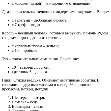
с королем (дамой) – к искренним отношениям.
Дама – влиятельная женщина с лидерскими задатками. В паре:
с валетами – любовные хлопоты;
с 7 треф – свидание.
Король – военный человек, готовый выручить, помочь. Рядом
с картами при гадании и значение:
с червовым тузом – деньги;
с 10 – прибыль.
Туз – положительные изменения. Сочетание:
10 – встреча с другом;
крестовая 6 – дорога.
Пики. Стихия воздуха. Означают негативные события. В
сочетании с другими мастями в колоде 36 приносит
проблемы, потери, неудачи.
Шестерка – потеря.
Семерка – беда.
Восьмерка – слезы.
Девятка – ссоры.