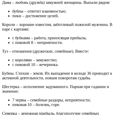
Дама – любовь (дружба) замужней женщины. Выпали рядом:
бубны – ответит взаимностью;
пики – достижение целей.
Короли – хорошие известия, заботливый пожилой мужчина. В
паре с картами:
с бубнами – работа, приносящая прибыль;
с пиковой 8 – неприятности.
Туз – отношения (дружеские, семейные). Вместе:
с королями – замужество;
с пиковой 10 – вечеринка.
Бубны. Стихия – земля. Их выпадение в колоде 36 приводит к
активной деятельности, новым поворотам судьбы.
Шестерка – исполнение задуманного. Парная при гадании и
значение:
7 червы – семейные раздоры, неприятности;
пиковая 10 – болезнь, горе.
Семерка – денежная прибыль, благополучие семейных