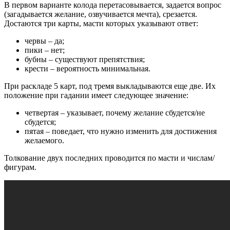
В первом варианте колода перетасовывается, задается вопрос
(загадывается желание, озвучивается мечта), срезается.
Достаются три карты, масти которых указывают ответ:
червы – да;
пики – нет;
бубны – существуют препятствия;
крести – вероятность минимальная.
При раскладе 5 карт, под тремя выкладываются еще две. Их
положение при гадании имеет следующее значение:
четвертая – указывает, почему желание сбудется/не
сбудется;
пятая – поведает, что нужно изменить для достижения
желаемого.
Толкование двух последних проводится по масти и числам/
фигурам.