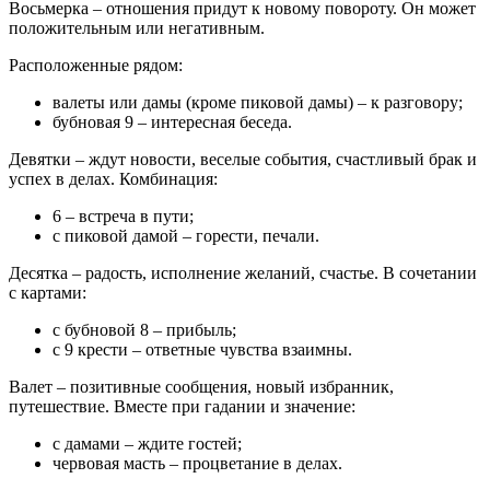
Восьмерка – отношения придут к новому повороту. Он может
положительным или негативным.
Расположенные рядом:
валеты или дамы (кроме пиковой дамы) – к разговору;
бубновая 9 – интересная беседа.
Девятки – ждут новости, веселые события, счастливый брак и
успех в делах. Комбинация:
6 – встреча в пути;
с пиковой дамой – горести, печали.
Десятка – радость, исполнение желаний, счастье. В сочетании
с картами:
с бубновой 8 – прибыль;
с 9 крести – ответные чувства взаимны.
Валет – позитивные сообщения, новый избранник,
путешествие. Вместе при гадании и значение:
с дамами – ждите гостей;
червовая масть – процветание в делах.