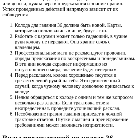
или деньги, нужна вера в предсказания и знание правил.
Успех проведенных действий напрямую зависит от их
соблюдения.
Колода для гадания 36 должна быть новой. Карты,
которые использовались в игре, будут лгать.
Работать с картами может только гадающий, в чужие
руки колоду не передают. Она хранит связь с
владельцем.
Профессиональные маги не рекомендуют проводить
обряды предсказания по воскресеньям и понедельникам.
В эти дни колода скрывает информацию из
потустороннего мира, значение будет неверным.
Перед раскладом, колода хорошенько тасуется и
срезается левой рукой на себя. Это единственный
случай, когда чужому человеку дозволено прикасаться к
колоде.
Нельзя обращаться к колоде с одним и тем же вопросом
несколько раз за день. Если трактовка ответа
неопределенная, проведите уточняющий расклад.
Несоблюдение правил гадания приведет к ложной
трактовке ответов. Шутки с магией и пренебрежение
требованиями может накликать неприятности.
Виды предсказаний на колоде 36