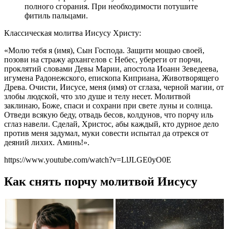
полного сгорания. При необходимости потушите
фитиль пальцами.
Классическая молитва Иисусу Христу:
«Молю тебя я (имя), Сын Господа. Защити мощью своей,
позови на стражу архангелов с Небес, убереги от порчи,
проклятий словами Девы Марии, апостола Иоанн Зеведеева,
игумена Радонежского, епископа Киприана, Животворящего
Древа. Очисти, Иисусе, меня (имя) от сглаза, черной магии, от
злобы людской, что зло душе и телу несет. Молитвой
заклинаю, Боже, спаси и сохрани при свете луны и солнца.
Отведи всякую беду, отвадь бесов, колдунов, что порчу иль
сглаз навели. Сделай, Христос, абы каждый, кто дурное дело
против меня задумал, муки совести испытал да отрекся от
деяний лихих. Аминь!».
https://www.youtube.com/watch?v=LlJLGE0yO0E
Как снять порчу молитвой Иисусу