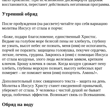
восстановится, перестанет действовать негативная программа.
Утренний обряд
После пробуждения (на рассвете) читайте про себя вариацию
молитвы Иисусу от сглаза и порчи:
«Боже, подари благословение, единственный Христос.
Ведьме на голубом море белесой пены не хлебнуть, глубину
не узнать, высот небес не познать, меня (имя) не испоганить,
порчей не поразить: защищена головушка, пекучее сердечко,
легкие, печень, грудина. Закроюсь я (имя) с помощью Иисуса
от сглаза колдуньи, злого люда железным замком, крепким
ключом. Брошу ключик в океан. Когда колдун сдюжает пену
хлебать, глубины морскую познает, высоту небесных врат
померяет – не поможет меня (имя) попортить. Аминь!».
Дополнительный плюс священного текста – защита на день.
Молитва к Иисусу Христу станет ежедневной привычкой,
убережет от сглаза. У человека с чистой душой не бывает
вреда, побочных эффектов. Возникает связь со Всевышним.
Обряд на воду