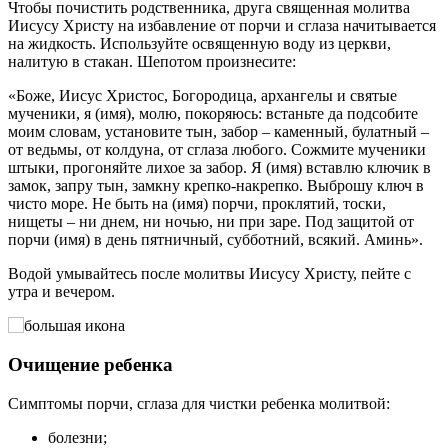
Чтобы почистить родственника, друга священная молитва
Иисусу Христу на избавление от порчи и сглаза начитывается
на жидкость. Используйте освященную воду из церкви,
налитую в стакан. Шепотом произнесите:
«Боже, Иисус Христос, Богородица, архангелы и святые
мученики, я (имя), молю, покоряюсь: встаньте да подсобите
моим словам, установите тын, забор – каменный, булатный –
от ведьмы, от колдуна, от сглаза любого. Сожмите мученики
штыки, прогоняйте лихое за забор. Я (имя) вставлю ключик в
замок, запру тын, замкну крепко-накрепко. Выброшу ключ в
чисто море. Не быть на (имя) порчи, проклятий, тоски,
нищеты – ни днем, ни ночью, ни при заре. Под защитой от
порчи (имя) в день пятничный, субботний, всякий. Аминь».
Водой умывайтесь после молитвы Иисусу Христу, пейте с
утра и вечером.
Очищение ребенка
Симптомы порчи, сглаза для чистки ребенка молитвой:
болезни;