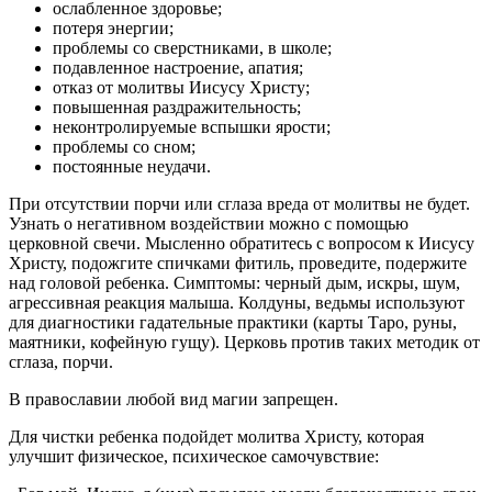
ослабленное здоровье;
потеря энергии;
проблемы со сверстниками, в школе;
подавленное настроение, апатия;
отказ от молитвы Иисусу Христу;
повышенная раздражительность;
неконтролируемые вспышки ярости;
проблемы со сном;
постоянные неудачи.
При отсутствии порчи или сглаза вреда от молитвы не будет.
Узнать о негативном воздействии можно с помощью
церковной свечи. Мысленно обратитесь с вопросом к Иисусу
Христу, подожгите спичками фитиль, проведите, подержите
над головой ребенка. Симптомы: черный дым, искры, шум,
агрессивная реакция малыша. Колдуны, ведьмы используют
для диагностики гадательные практики (карты Таро, руны,
маятники, кофейную гущу). Церковь против таких методик от
сглаза, порчи.
В православии любой вид магии запрещен.
Для чистки ребенка подойдет молитва Христу, которая
улучшит физическое, психическое самочувствие: