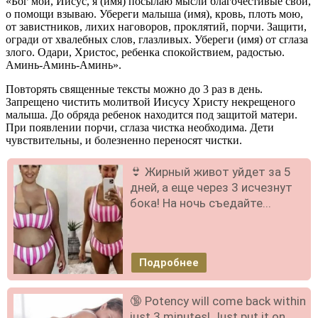
«Бог мой, Иисус, я (имя) посылаю мысли благочестивые свои,
о помощи взываю. Убереги малыша (имя), кровь, плоть мою,
от завистников, лихих наговоров, проклятий, порчи. Защити,
огради от хвалебных слов, глазливых. Убереги (имя) от сглаза
злого. Одари, Христос, ребенка спокойствием, радостью.
Аминь-Аминь-Аминь».
Повторять священные тексты можно до 3 раз в день.
Запрещено чистить молитвой Иисусу Христу некрещеного
малыша. До обряда ребенок находится под защитой матери.
При появлении порчи, сглаза чистка необходима. Дети
чувствительны, и болезненно переносят чистки.
👙 Жирный живот уйдет за 5
дней, а еще через 3 исчезнут
бока! На ночь съедайте...
Подробнее
🔞 Potency will come back within
just 3 minutes! Just put it on