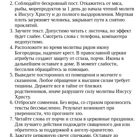
Соблюдайте бескровный пост. Откажитесь от мяса,
рыбы, морепродуктов за 1 день до начала чтений молитв
к Иисусу Христу и до полного выздоровления. Мертвая
плоть загрязняет человека, закрывает пути к снятию
проклятий.
Заучите текст. Допустимо читать с листочка, но эффект
будет слабее. Смотреть слова с телефона, компьютера
недопустимо.
Расположите во время молитвы рядом икону
Богородицы, наденьте крест. В православной церкви
атрибуты создают защиту от сглаза, порчи. Иконы в
дальнейшем оставьте в доме. В момент слабости,
бессилия обращайтесь за помощью.
Выведите посторонних из помещения и молчите о
сказанном. Любое обращение к высшим силам требует
тишины. Держите все в тайне от близких
родственников, иначе разрушите силу молитвы Иисусу
Христу.
Отбросьте сомнения. Без веры, со страхом произносить
тексты бессмысленно. Результат возникнет при
уверенности, что прогоните зло.
Читайте слова от порчи и сглаза в церковные праздники.
Для лучшего действия подождите священного дня или
обратитесь за поддержкой к ангелу-хранителю.
Зажгите церковную свечу спичками. Оставьте до