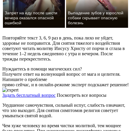
Запрет на еду после шести
Выпадение зубов у взрослой
вечера оказался опасной
собаки скрывает опасную
ошибкой
болезнь
Повторяйте текст 3, 6, 9 раз в день, пока лихо не уйдет,
здоровье не поправится. Для снятия тяжелого воздействия
советуют читать молитву Иисусу Христу от порчи и сглаза в
течение 1–2 недель ежедневно с утра и вечером. После
трижды перекреститесь.
Нуждаетесь в помощи магических сил?
Получите ответ на волнующий вопрос от мага и целителя.
Напишите о проблеме
прямо сейчас, и в онлайн-режиме эксперт подскажет решение!
Задать бесплатный вопрос
Посмотреть все вопросы
Ухудшение самочувствия, сильный испуг, слабость означают,
что зло выходит. Для снятия симптомов религия советует
умываться святой водой.
Чем хуже человеку во время чистки молитвой, тем мощнее
было проклятие. При исчезновении дискомфорта здоровье