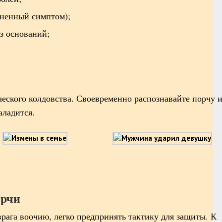
аненный симптом);
з оснований;
еского колдовства. Своевременно распознавайте порчу 
аладится.
орчи
врага воочию, легко предпринять тактику для защиты. К