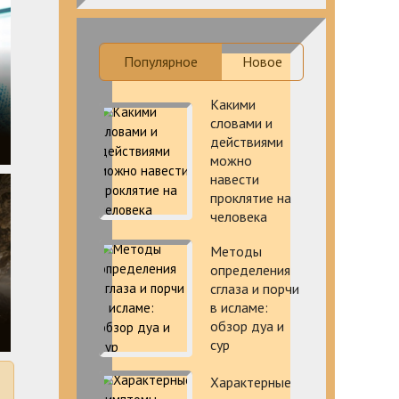
Популярное
Новое
Какими
словами и
действиями
можно
навести
проклятие на
человека
Методы
определения
сглаза и порчи
в исламе:
х
обзор дуа и
сур
Характерные