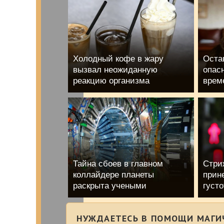
Холодный кофе в жару
Оста
вызвал неожиданную
опас
реакцию организма
врем
Тайна сбоев в главном
Стри
коллайдере планеты
прине
раскрыта учеными
густо
НУЖДАЕТЕСЬ В ПОМОЩИ МАГИ