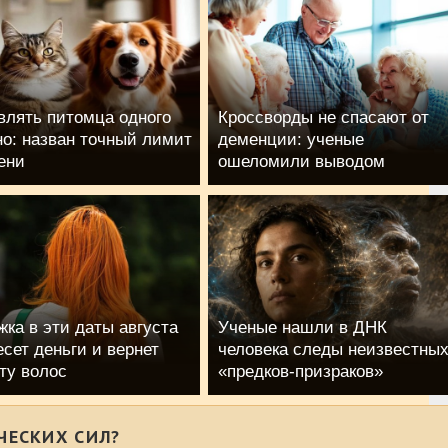
влять питомца одного
Кроссворды не спасают от
но: назван точный лимит
деменции: ученые
ени
ошеломили выводом
жка в эти даты августа
Ученые нашли в ДНК
сет деньги и вернет
человека следы неизвестны
ту волос
«предков-призраков»
ЧЕСКИХ СИЛ?