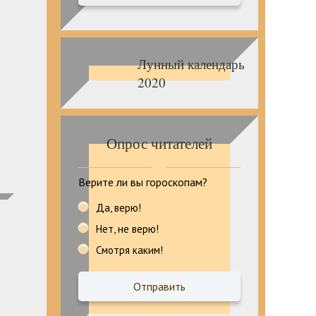
Лунный календарь
2020
Опрос читателей
Верите ли вы гороскопам?
Да, верю!
Нет, не верю!
Смотря каким!