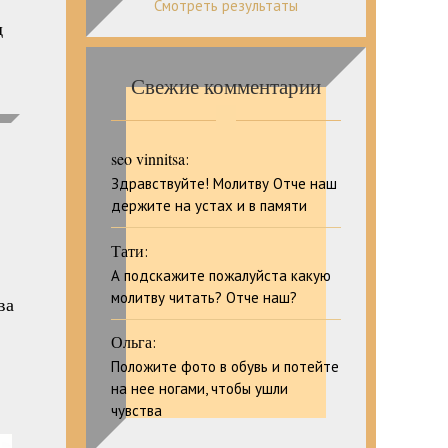
Смотреть результаты
д
Свежие комментарии
seo vinnitsa
:
Здравствуйте! Молитву Отче наш
держите на устах и в памяти
Тати
:
А подскажите пожалуйста какую
молитву читать? Отче наш?
ва
Ольга
:
Положите фото в обувь и потейте
на нее ногами, чтобы ушли
чувства