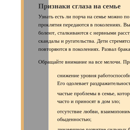
Признаки сглаза на семье
Узнать есть ли порча на семье можно по
проклятия передаются в поколениях. Вы
болеют, сталкиваются с нервными расст
скандалы и ругательства. Дети стремят
повторяются в поколениях. Развал брак
Обращайте внимание на все мелочи. Пр
снижение уровня работоспособн
Его одолевает раздражительност
частые проблемы в семье, кото
часто и приносят в дом зло;
отсутствие любви, взаимопоним
обыденностью;
динамичное развитие сильных б