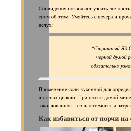
Сновидения позволяют узнать личность
сном об этом. Умойтесь с вечера и про
вслух:
“Страшный Яд Са
черной думой 
обязательно узна
Применение соли кухонной для определ
в стенах церкви. Принесите домой минер
заколдованное – соль потемнеет и затре
Как избавиться от порчи на