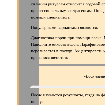
сильным ритуалам относится родовой сг
профессиональным экстрасенсам. Опред
помощи специалиста.
Популярными вариантами являются:
Диагностика порчи при помощи воска. М
Наполните емкость водой. Парафиновое 
переливается в посуду. Акцентировать 
произнося шепотом:
«Воск выли
После изучаются результаты, глядя на 
порчу.