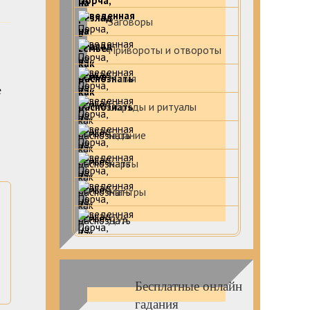
Заговоры
Привороты и отвороты
Магия
е
Обряды и ритуалы
Гадание
Карты
Мантры
ДУА
Бесплатные онлайн
гадания