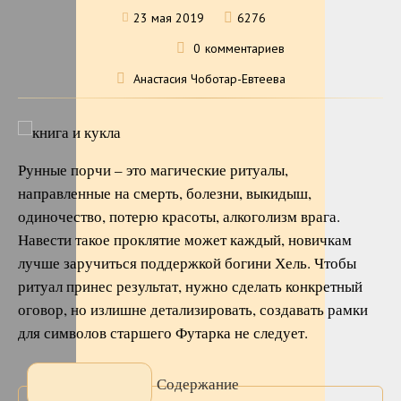
23 мая 2019
6276
0
комментариев
Анастасия Чоботар-Евтеева
Рунные порчи – это магические ритуалы,
направленные на смерть, болезни, выкидыш,
одиночество, потерю красоты, алкоголизм врага.
Навести такое проклятие может каждый, новичкам
лучше заручиться поддержкой богини Хель. Чтобы
ритуал принес результат, нужно сделать конкретный
оговор, но излишне детализировать, создавать рамки
для символов старшего Футарка не следует.
Содержание