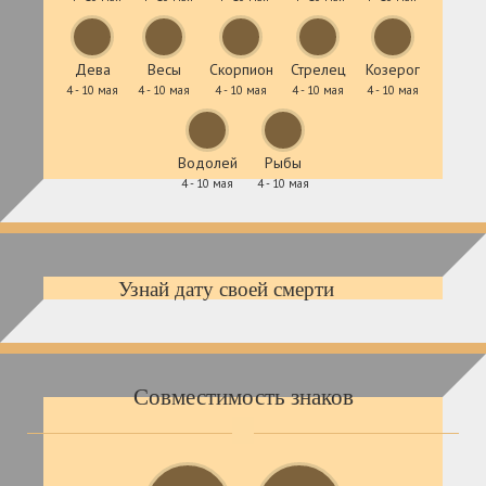
Дева
Весы
Скорпион
Стрелец
Козерог
4 - 10 мая
4 - 10 мая
4 - 10 мая
4 - 10 мая
4 - 10 мая
Водолей
Рыбы
4 - 10 мая
4 - 10 мая
Узнай дату своей смерти
Совместимость знаков