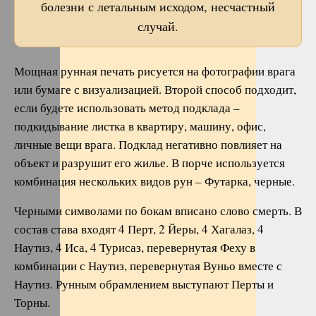
болезни с летальным исходом, несчастный
случай.
Мощная рунная печать рисуется на фотографии врага
или бумаге с визуализацией. Второй способ подходит,
если будете использовать метод подклада –
подкидывание листка в квартиру, машину, офис,
личные вещи врага. Подклад негативно повлияет на
объект и разрушит его жилье. В порче используется
комбинация нескольких видов рун – Футарка, черные.
Черными символами по бокам вписано слово смерть. В
состав става входят 4 Перт, 2 Йеры, 4 Хагалаз, 4
Наутиз, 4 Иса, 4 Турисаз, перевернутая Феху в
комбинации с Наутиз, перевернутая Вуньо вместе с
Наутиз. Рунным обрамлением выступают Перты и
Торны.