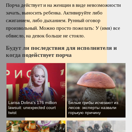
Порча действует и на женщин в виде невозможности
зачать, выносить ребенка. Активируйте либо
сжиганием, либо дыханием. Рунный оговор
произвольный. Можно просто пожелать: У (имя) все
обвисло, на девок больше не стояло.
Будут ли последствия для исполнителя и
когда подействует порча
Larisa Dolina's 176 million
Белые грибы исчезают из
lawsuit: unexpected court
лесов: эксперты назвали
twist
горькую причину