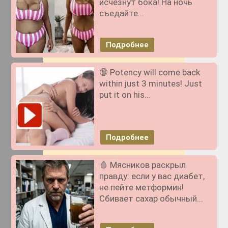
исчезнут бока! На ночь
съедайте...
Подробнее
🔞 Potency will come back
within just 3 minutes! Just
put it on his…
Подробнее
🩸 Мясников раскрыл
правду: если у вас диабет,
не пейте метформин!
Сбивает сахар обычный...