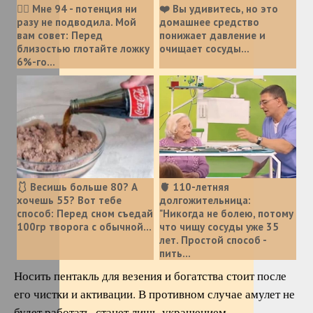
❤️‍🔥 Мне 94 - потенция ни
❤️ Вы удивитесь, но это
разу не подводила. Мой
домашнее средство
вам совет: Перед
понижает давление и
близостью глотайте ложку
очищает сосуды...
6%-го...
🩱 Весишь больше 80? А
🫀 110-летняя
хочешь 55? Вот тебе
долгожительница:
способ: Перед сном съедай
"Никогда не болею, потому
100гр творога с обычной...
что чищу сосуды уже 35
лет. Простой способ -
пить...
Носить пентакль для везения и богатства стоит после
его чистки и активации. В противном случае амулет не
будет работать, станет лишь украшением.