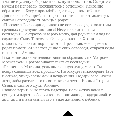
зачатие и удачную беременность, нужно молиться. Сходите с
мужем на исповедь, пообщайтесь с батюшкой. Искренне
обратитесь к Богу с просьбой о долгожданном ребенке.
Для того, чтобы приблизить день зачатия, читают молитву к
святой Богородице “Помощь в родах”:
«Пресвятая Богородице, никого не оставляющая, к молитвам
грешных прислушивающаяся! Несу тебе слезы из-за
бесплодия. Со страхом и верою молю, дай родить нам чад на
служение Сыну Твоему во благо угождение. Храни нас
милостью Своей от порчи всякой. Пресвятая, молящимся о
родах помоги, от наветов дьявольских освободи, отврати беды
и напасти. Аминь».
В качестве дополнительной защиты обращаются к Матроне
Московской. Проговаривают текст от бесплодия:
«Блаженная Матрона, услышь грешную душу, молю. Ты
всегда слышишь всех просящих. Не оскудеет милосердие Твое
и сейчас, увидь слезы мои и воздыхания. Подари рабе Бужей
дитя, дабы растить его в свете, вере и чести. Во имя Отца, и
Сына, и Святого Духа. Аминь».
Главное верить и не терять надежды. Если между вами с
супругом царит любовь и взаимопонимание, поддерживайте
друг друга и вам явится дар в виде желанного ребенка.