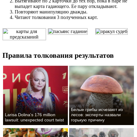
Вытягивают по 2 карточки до тех пор, пока в паре не
выпадет карта гадающего. Ее пару откладывают.
Повторяют манипуляцию дважды.
Читают толкования 3 полученных карт.
Правила толкования результатов
Белые грибы исчезают из
Larisa Dolina's 176 million
лесов: эксперты назвали
lawsuit: unexpected court twist
горькую причину