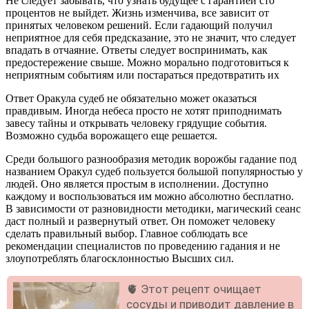
Не следует забывать, что узнать будущее с гарантией сто
процентов не выйдет. Жизнь изменчива, все зависит от
принятых человеком решений. Если гадающий получил
неприятное для себя предсказание, это не значит, что следует
впадать в отчаяние. Ответы следует воспринимать, как
предостережение свыше. Можно морально подготовиться к
неприятным событиям или постараться предотвратить их
Ответ Оракула судеб не обязательно может оказаться
правдивым. Иногда небеса просто не хотят приподнимать
завесу тайны и открывать человеку грядущие события.
Возможно судьба ворожащего еще решается.
Среди большого разнообразия методик ворожбы гадание под
названием Оракул судеб пользуется большой популярностью у
людей. Оно является простым в исполнении. Доступно
каждому и воспользоваться им можно абсолютно бесплатно.
В зависимости от разновидности методики, магический сеанс
даст полный и развернутый ответ. Он поможет человеку
сделать правильный выбор. Главное соблюдать все
рекомендации специалистов по проведению гадания и не
злоупотреблять благосклонностью Высших сил.
🫀 Этот рецепт очищает
сосуды и приводит давление в