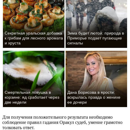
Секретная уральская добавка
Зима будет лютой: природа в
к грибам для лесного аромата
Приморье подает пугающие
и хруста
сигналы
Смертельная ловушка в
Дана Борисова в ярости:
корзине: яд сработает через
вскрылась правда о женихе
две недели
ее дочери
Для получения положительного результата необходимо
соблюдение правил гадания Оракул судеб, умение грамотно
толковать ответ.