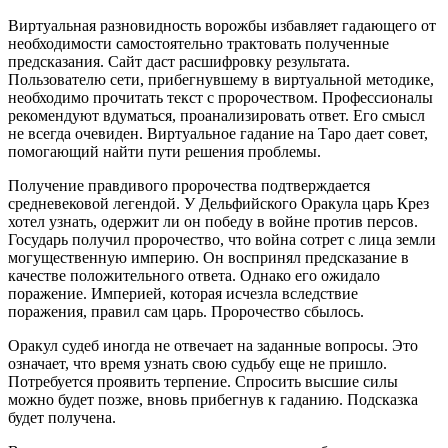
Виртуальная разновидность ворожбы избавляет гадающего от
необходимости самостоятельно трактовать полученные
предсказания. Сайт даст расшифровку результата.
Пользователю сети, прибегнувшему в виртуальной методике,
необходимо прочитать текст с пророчеством. Профессионалы
рекомендуют вдуматься, проанализировать ответ. Его смысл
не всегда очевиден. Виртуальное гадание на Таро дает совет,
помогающий найти пути решения проблемы.
Получение правдивого пророчества подтверждается
средневековой легендой. У Дельфийского Оракула царь Крез
хотел узнать, одержит ли он победу в войне против персов.
Государь получил пророчество, что война сотрет с лица земли
могущественную империю. Он воспринял предсказание в
качестве положительного ответа. Однако его ожидало
поражение. Империей, которая исчезла вследствие
поражения, правил сам царь. Пророчество сбылось.
Оракул судеб иногда не отвечает на заданные вопросы. Это
означает, что время узнать свою судьбу еще не пришло.
Потребуется проявить терпение. Спросить высшие силы
можно будет позже, вновь прибегнув к гаданию. Подсказка
будет получена.