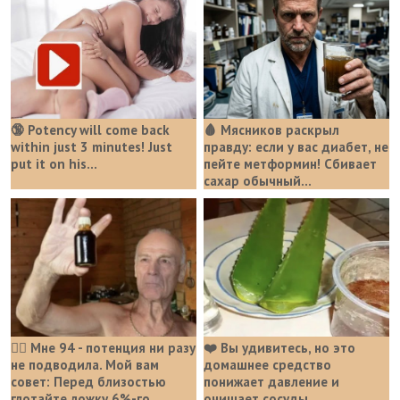
🔞 Potency will come back
🩸 Мясников раскрыл
within just 3 minutes! Just
правду: если у вас диабет, не
put it on his…
пейте метформин! Сбивает
сахар обычный...
❤️‍🔥 Мне 94 - потенция ни разу
❤️ Вы удивитесь, но это
не подводила. Мой вам
домашнее средство
совет: Перед близостью
понижает давление и
глотайте ложку 6%-го...
очищает сосуды...