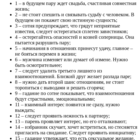
1 – в будущем пару ждет свадьба, счастливая совместная
жизнь;
2 – не стоит спешить и связывать судьбу с человеком. В
будущем он покажет свою истинную сущность;
3 – сотня предупреждает, что грядут неприятные
известия, следует остерегаться сплетен завистников;
4 – остерегайтесь опасностей и козней соперницы. Она
пытается разрушить пару;
5 – начинания в отношениях принесут удачу, главное –
не бояться перемен в жизни;
6 – мужчина изменяет или думает об измене. Нужно
быть осмотрительнее;
7 – следует удалить третьего лишнего из
взаимоотношений. Близкий друг желает разлада паре;
8 – нужно дать второй шанс отношениям, не стоит
торопиться с выводами и решать сгоряча;
9 – гадание по сотне показывает, что взаимоотношения
будут страстными, эмоциональными;
11 – взаимный интерес появится не сразу, нужно
выждать;
12 – следует проявить нежность к партнеру;
13 – парень проявляет интерес, но его отталкивают;
14 – избранник скучает, хочет встретиться, но стесняется
пригласить на свидание. Следует проявить инициативу;
15 – гадание утверждает, что есть сексуальное желание,