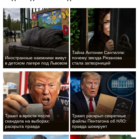
Тайна Антонии Сантилли:
Иностранные наемники живут
почему звезда Рязанова
в детском лагере под Львовом
стала затворницей
Трамп в ярости после
Трамп раскрыл секретные
скандала на выборах:
файлы Пентагона об НЛО:
раскрыта правда
правда шокирует